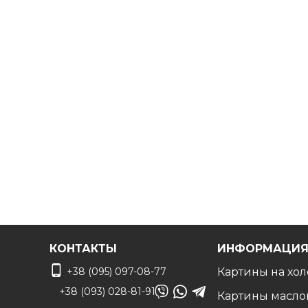
ресторанов, отелей, кафе
и т.д.
Мы будем рады создать для вас индивидуальную ка
Вы можете связаться с нами для
получения беспл
чтобы воплотить ваши идеи в жизнь!
КОНТАКТЫ
ИНФОРМАЦИ
+38 (095) 097-08-77
Картины на хол
+38 (093) 028-81-91
Картины масло