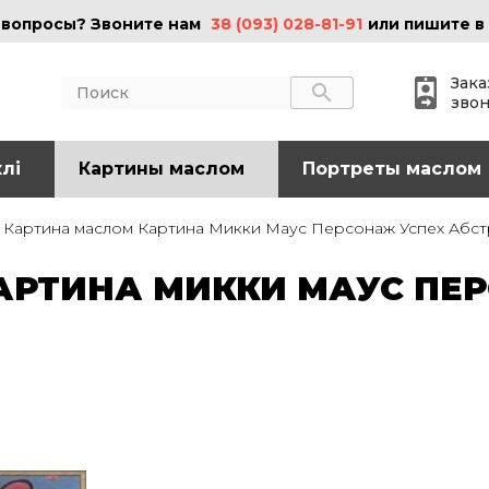
 вопросы? Звоните нам
38 (093) 028-81-91
или пишите в
Зака
зво
лі
АКТЫ
Картины маслом
ИНФОРМАЦИЯ
Портреты маслом
 (095) 097-08-77
О нас
Картина маслом Картина Микки Маус Персонаж Успех Абст
Картины на холсте
 (093) 028-81-91
Картины маслом
РТИНА МИККИ МАУС ПЕ
Картины на стекле
o@art-vip.com.ua
Цены
Доставка и возврат
Контакты
рес
Харьков, ул.
льная 32 (3 этаж),
Спортивная