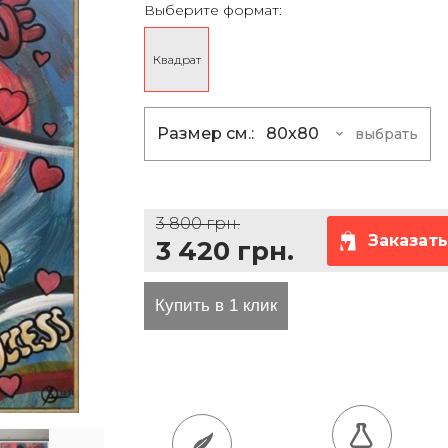
Выберите формат:
та проезда
Квадрат
Размер см.:
80x80
выбрать
80x80
3 420 грн
100x100
5 400 грн
3 800 грн.
120x120
7 830 грн
Заказать
3 420 грн.
150x150
12 150 гр
180x180
17 640 грн
200x200
21 600 грн