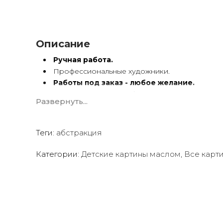
Описание
Ручная работа.
Профессиональные художники.
Работы под заказ - любое желание.
Картины
по вашему фото
.
Развернуть...
Художественный холст.
Масло, акрил.
Подрамник.
Теги:
абстракция
Картины ручной работы имеют особую энергетику.
Категории:
Детские картины маслом
,
Все карт
Мы предлагаем оригинальные произведения искус
создать желаемую атмосферу в вашем доме или о
Квалифицированные и опытные художники испол
акриловые краски
для создания потрясающих пр
Сотрудничаем со многими
дизайнерами интерь