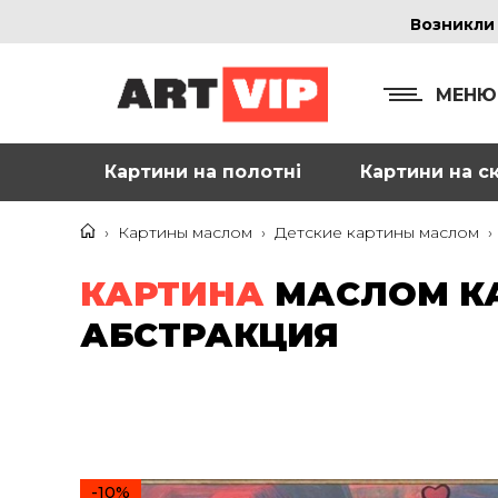
Возникли
МЕНЮ
Картини на полотні
Картини на ск
КОНТ
+38
›
Картины маслом
›
Детские картины маслом
›
+38
КАРТИНА
МАСЛОМ КА
inf
АБСТРАКЦИЯ
Ад
г. 
Смо
м. 
-10%