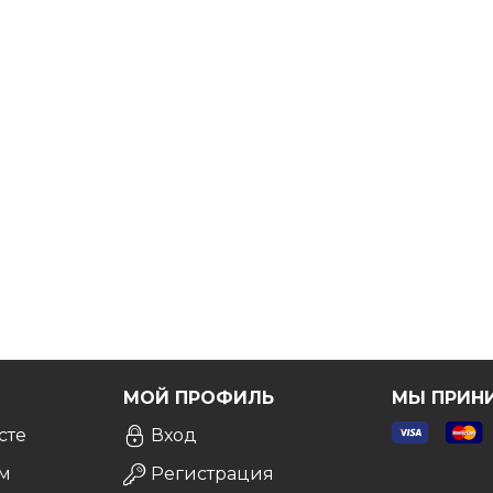
ртину!
атной консультации
, и мы сделаем все возможное,
Я
МОЙ ПРОФИЛЬ
МЫ ПРИН
сте
Вход
м
Регистрация