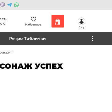
зать
нок
Избранное
Вход
Наши работы
Ретро Таблички
Фото на холсте
ракция
РСОНАЖ УСПЕХ