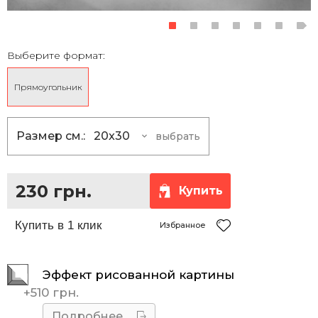
Выберите формат:
Прямоугольник
Размер см.:
20x30
выбрать
20x30
230 грн.
30x40
355 грн.
230 грн.
Купить
30x45
390 грн.
35x50
465 грн.
Избранное
40x50
510 грн.
Эффект рисованной картины
40x60
585 грн.
+
510 грн.
40x70
660 грн.
Подробнее