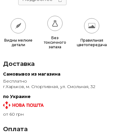
50x60
680 грн.
50x70
770 грн.
50x75
815 грн.
Без
Видны мелкие
Правильная
токсичного
детали
цветопередача
60x70
880 грн.
запаха
60x80
980 грн.
Доставка
70x100
1 320 грн.
Самовывоз из магазина
Бесплатно
80x120
1 315 грн.
г.Харьков, м. Спортивная, ул. Смольная, 32
80x140
1 500 грн.
по Украине
100x150
1 905 грн.
от 60 грн
120x200
2 855 грн.
Оплата