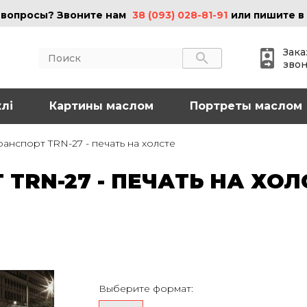
 вопросы? Звоните нам
38 (093) 028-81-91
или пишите в
Зака
зво
лі
АКТЫ
Картины маслом
ИНФОРМАЦИЯ
Портреты маслом
 (095) 097-08-77
О нас
анспорт TRN-27 - печать на холсте
Картины на холсте
 (093) 028-81-91
Картины маслом
TRN-27 - ПЕЧАТЬ НА ХОЛ
Картины на стекле
o@art-vip.com.ua
Цены
Доставка и возврат
Контакты
рес
Харьков, ул.
льная 32 (3 этаж),
Выберите формат:
Спортивная