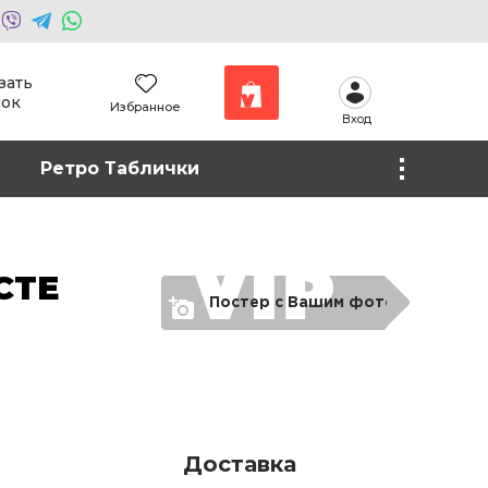
зать
нок
Избранное
Вход
Наши работы
Ретро Таблички
Фото на холсте
СТЕ
Постер с Вашим фото
Доставка