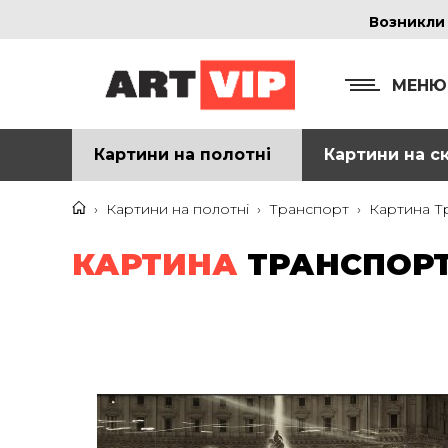
Возникли
МЕНЮ
Картини на полотні
Картини на ск
КОНТ
+38
›
Картини на полотні
›
Транспорт
›
Картина Тр
+38
КАРТИНА
ТРАНСПОРТ 
inf
Ад
г. 
Смо
м. 