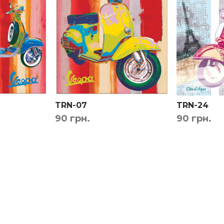
ы вы были точно уверены в выборе.
Бесплатно!
TRN-07
TRN-24
90 грн.
90 грн.