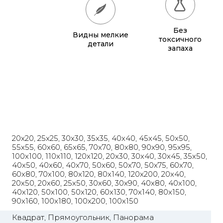
65x65
885 грн.
Без
Видны мелкие
70x70
990 грн.
токсичного
детали
запаха
80x80
1 220 грн.
90x90
1 135 грн.
95x95
1 240 грн.
100x100
1 350 грн.
20x20, 25x25, 30x30, 35x35, 40x40, 45x45, 50x50,
110x110
1 580 грн.
55x55, 60x60, 65x65, 70x70, 80x80, 90x90, 95x95,
100x100, 110x110, 120x120, 20x30, 30x40, 30x45, 35x50,
120x120
1 830 грн.
40x50, 40x60, 40x70, 50x60, 50x70, 50x75, 60x70,
60x80, 70x100, 80x120, 80x140, 120x200, 20x40,
20x50, 20x60, 25x50, 30x60, 30x90, 40x80, 40x100,
40x120, 50x100, 50x120, 60x130, 70x140, 80x150,
90x160, 100x180, 100x200, 100x150
Квадрат, Прямоугольник, Панорама