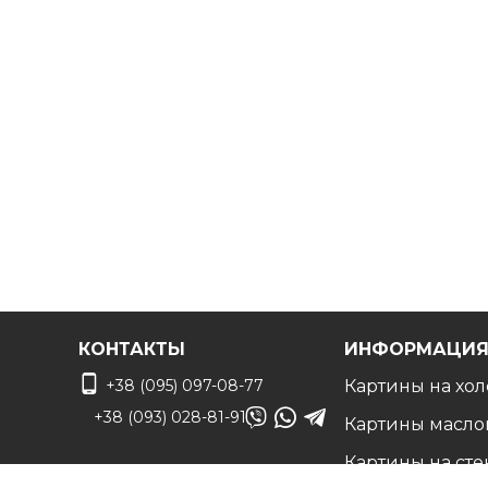
КОНТАКТЫ
ИНФОРМАЦИ
+38 (095) 097-08-77
Картины на хол
+38 (093) 028-81-91
Картины масло
Картины на сте
info@art-vip.com.ua