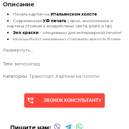
Описание
Печать картин на
Итальянском холсте
Современная
УФ печать
( ярче, экологичнее и
картина стойкая к воздействию света, влаге и пр)
Эко краски
- специально для интерьерной печати!
Краски будут неизменно сохранять яркость более
30 лет
Развернуть...
Возможна
дополнительная прорисовка картин
Маслом!
Поверх печатного изображения художник вручную
Теги:
велосипед
сделает обработку маслом/ акрилом некоторых
деталей - что придаст картине живой вид. И очень
Категории:
Транспорт
,
Картини на полотні
сэкономит вам стоимость, сравнимо с полностью
ручной работой - картиной маслом.
Выбор размеров
холста - любой вариант.
На сайте представлены самые лучшие соотношения
размеров
ЗВОНОК КОНСУЛЬТАНТУ
Картины
печатаются для вас в день заказа.
Доставка к вам по всей Украине в течение 1-3 дн.
Вы можете выбрать изображение на сайте или
запросить подбор Картин от нашего Дизайнера под
Пишите нам:
ваш интерьер или под ваше желание. Мы предложим