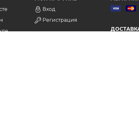
сте
Вход
м
Регистрация
ДОСТАВК
кле
а
врат