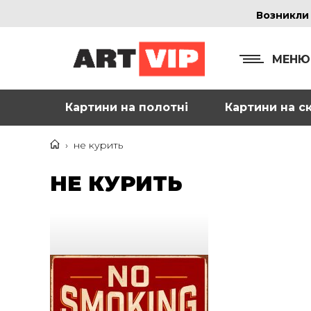
Возникли
МЕНЮ
Картини на полотні
Картини на ск
КОНТ
+38
›
не курить
+38
НЕ КУРИТЬ
inf
Ад
г. 
Смо
м. 