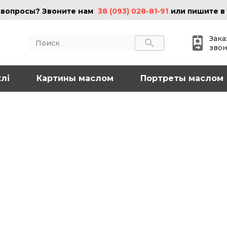
 вопросы? Звоните нам
38 (093) 028-81-91
или пишите в
Зака
зво
лі
АКТЫ
Картины маслом
ИНФОРМАЦИЯ
Портреты маслом
 (095) 097-08-77
О нас
Картины на холсте
 (093) 028-81-91
Картины маслом
Картины на стекле
o@art-vip.com.ua
Цены
Доставка и возврат
Контакты
рес
Харьков, ул.
льная 32 (3 этаж),
Спортивная