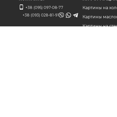
+38 (095) 097-08-77
Картины на хол
+38 (093) 028-81-91
Картины масло
Картины на сте
info@art-vip.com.ua
Фото на холсте
О нас
Адрес
Наши работы
г. Харьков, ул.
Белые холсты н
Смольная 32 (3 этаж),
подрамнике
м. Спортивная
Вопрос/Ответ
Карта проезда
Цены
Доставка и воз
Контакты