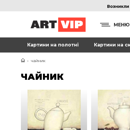
Возникли
МЕНЮ
Картини на полотні
Картини на ск
КОНТ
+38
›
чайник
+38
ЧАЙНИК
inf
Ад
г. 
Смо
м. 