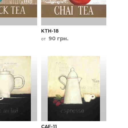
KTH-18
90 грн.
от
CAF-11