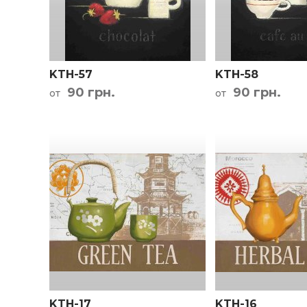
Кар
KTH-57
KTH-58
90 грн.
90 грн.
от
от
KTH-17
KTH-16