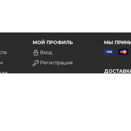
Я
МОЙ ПРОФИЛЬ
МЫ ПРИН
сте
Вход
м
Регистрация
ДОСТАВК
кле
а