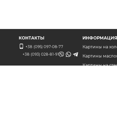
КОНТАКТЫ
ИНФОРМАЦИ
+38 (095) 097-08-77
Картины на хол
+38 (093) 028-81-91
Картины масло
Картины на сте
info@art-vip.com.ua
Фото на холсте
О нас
Адрес
Наши работы
г. Харьков, ул.
Белые холсты н
Смольная 32 (3 этаж),
подрамнике
м. Спортивная