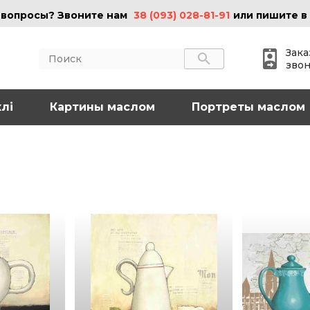
 вопросы? Звоните нам
38 (093) 028-81-91
или пишите в
Зака
зво
лі
АКТЫ
Картины маслом
ИНФОРМАЦИЯ
Портреты маслом
 (095) 097-08-77
О нас
Картины на холсте
 (093) 028-81-91
Картины маслом
Картины на стекле
o@art-vip.com.ua
Цены
Доставка и возврат
Контакты
рес
Харьков, ул.
льная 32 (3 этаж),
Спортивная