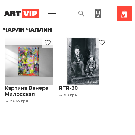
ЧАРЛИ ЧАПЛИН
Картина Венера
RTR-30
Милосская
90 грн.
от
Чарли Чаплин
2 665 грн.
от
Мэрлин Монро