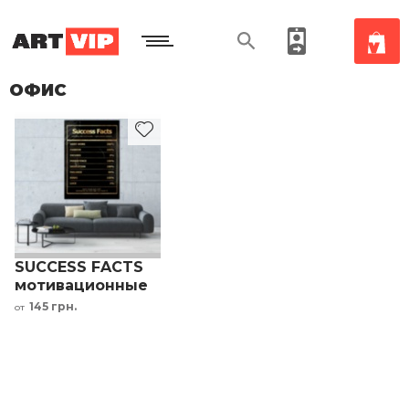
ОФИС
SUCCESS FACTS
мотивационные
надписи принт в
145 грн.
от
офис