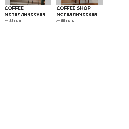
COFFEE
COFFEE SHOP
металлическая
металлическая
табличка для
табличка для
55 грн.
55 грн.
от
от
кафе черный
кофейни
красный