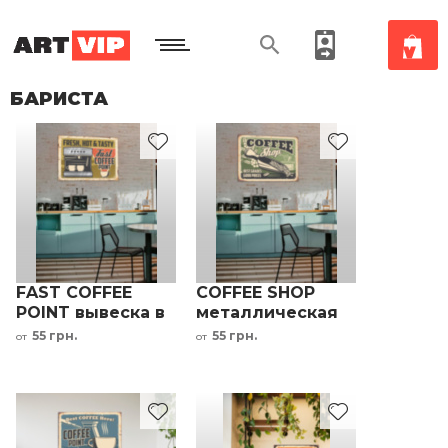
БАРИСТА
FAST COFFEE
COFFEE SHOP
POINT вывеска в
металлическая
кофейню
вывеска для
55 грн.
55 грн.
от
от
кофейни
зелёный