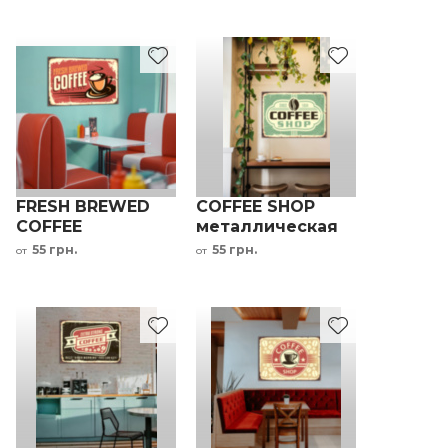
коричневый
кофейни
черный
оранжевый
FRESH BREWED
COFFEE SHOP
COFFEE
металлическая
металлическая
табличка для
55 грн.
55 грн.
от
от
табличка для
кафе зеленый
кофейни
черный
красный