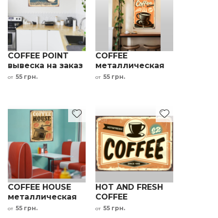
COFFEE POINT
COFFEE
вывеска на заказ
металлическая
для кофейни
табличка для
55 грн.
55 грн.
от
от
кафе оранжевый
черный
COFFEE HOUSE
HOT AND FRESH
металлическая
COFFEE
табличка для
металлическая
55 грн.
55 грн.
от
от
кофейни
табличка для