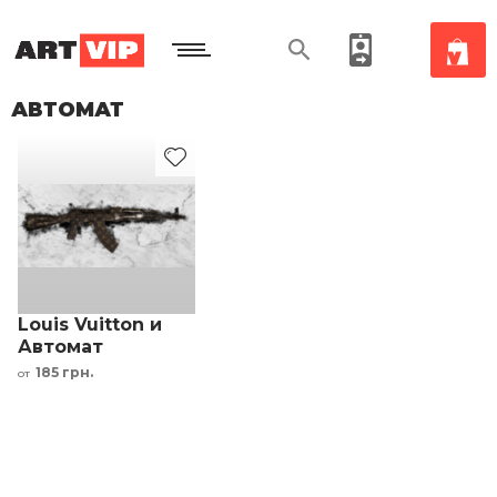
АВТОМАТ
Louis Vuitton и
Автомат
Калашникова
185 грн.
от
дизайнерская
картина