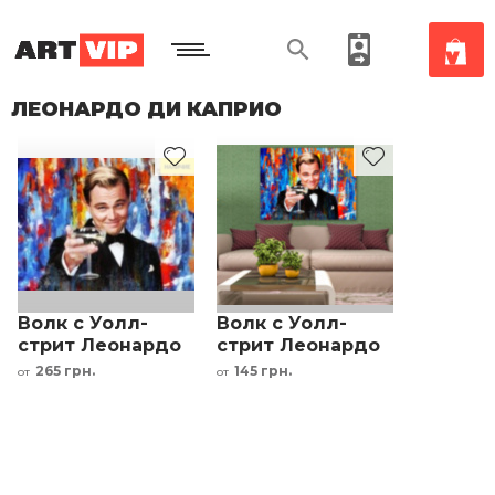
ЛЕОНАРДО ДИ КАПРИО
Волк с Уолл-
Волк с Уолл-
стрит Леонардо
стрит Леонардо
Ди Каприо
Ди Каприо
265 грн.
145 грн.
от
от