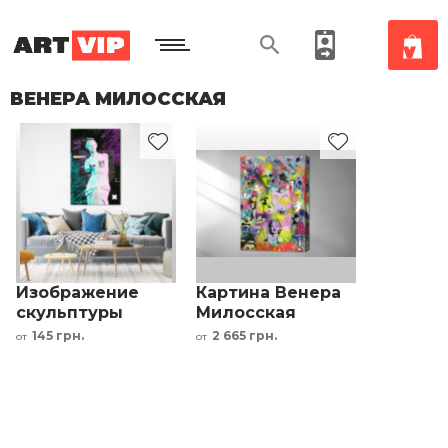
ВЕНЕРА МИЛОССКАЯ
Изображение
Картина Венера
скульптуры
Милосская
Венера
Чарли Чаплин
145 грн.
2 665 грн.
от
от
Милосская
Мэрлин Монро