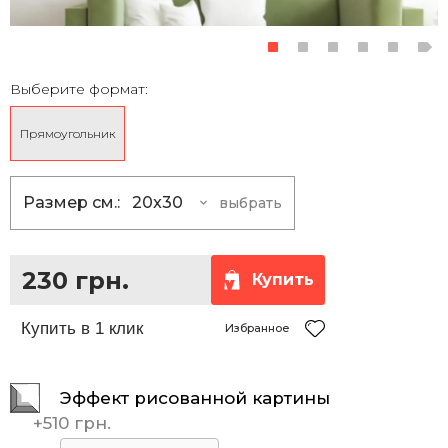
Выберите формат:
Прямоугольник
Размер см.:
20x30
выбрать
20x30
230 грн.
30x40
355 грн.
230 грн.
Купить
30x45
390 грн.
35x50
465 грн.
Избранное
40x50
510 грн.
Эффект рисованной картины
40x60
585 грн.
+
510 грн.