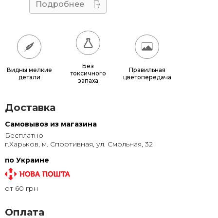
40x70
660 грн.
Подробнее
50x60
680 грн.
50x70
770 грн.
50x75
815 грн.
Без
Видны мелкие
Правильная
токсичного
детали
цветопередача
60x70
880 грн.
запаха
60x80
980 грн.
Доставка
70x100
1 320 грн.
Самовывоз из магазина
Бесплатно
80x120
1 315 грн.
г.Харьков, м. Спортивная, ул. Смольная, 32
80x140
1 500 грн.
по Украине
100x150
1 905 грн.
от 60 грн
120x200
2 855 грн.
Оплата