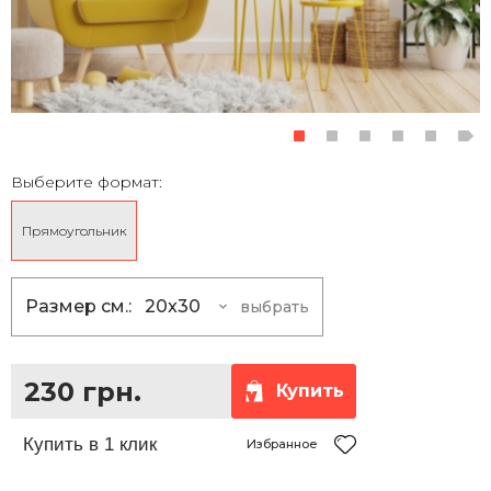
Выберите формат:
Прямоугольник
Размер см.:
20x30
выбрать
20x30
230 грн.
30x40
355 грн.
230 грн.
Купить
30x45
390 грн.
35x50
465 грн.
Избранное
40x50
510 грн.