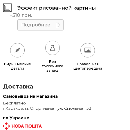
Эффект рисованной картины
40x60
585 грн.
+
510 грн.
40x70
660 грн.
Подробнее
50x60
680 грн.
50x70
770 грн.
50x75
815 грн.
Без
Видны мелкие
Правильная
токсичного
детали
цветопередача
60x70
880 грн.
запаха
60x80
980 грн.
Доставка
70x100
1 320 грн.
Самовывоз из магазина
Бесплатно
80x120
1 315 грн.
г.Харьков, м. Спортивная, ул. Смольная, 32
80x140
1 500 грн.
по Украине
100x150
1 905 грн.