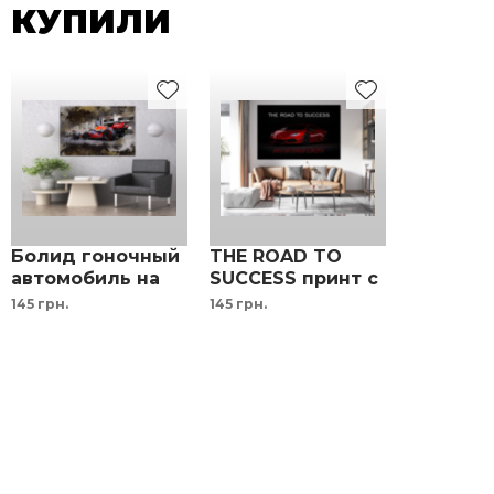
КУПИЛИ
были точно уверены в выборе.
Бесплатно!
Болид гоночный
THE ROAD TO
автомобиль на
SUCCESS принт с
холсте
мотивационной
145 грн.
145 грн.
надписью