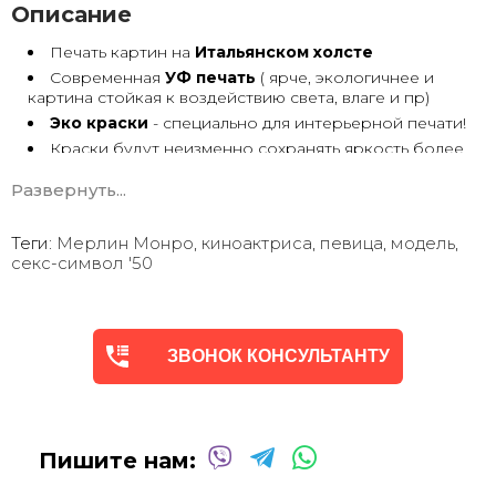
Описание
Печать картин на
Итальянском холсте
Современная
УФ печать
( ярче, экологичнее и
картина стойкая к воздействию света, влаге и пр)
Эко краски
- специально для интерьерной печати!
Краски будут неизменно сохранять яркость более
30 лет
Развернуть...
Возможна
дополнительная прорисовка картин
Маслом!
Поверх печатного изображения художник вручную
Теги:
Мерлин Монро
,
киноактриса
,
певица
,
модель
,
сделает обработку маслом/ акрилом некоторых
секс-символ '50
деталей - что придаст картине живой вид. И очень
сэкономит вам стоимость, сравнимо с полностью
ручной работой - картиной маслом.
Выбор размеров
холста - любой вариант.
ЗВОНОК КОНСУЛЬТАНТУ
На сайте представлены самые лучшие соотношения
размеров
Картины
печатаются для вас в день заказа.
Доставка к вам по всей Украине в течение 1-3 дн.
Вы можете выбрать изображение на сайте или
Пишите нам:
запросить подбор Картин от нашего Дизайнера под
ваш интерьер или под ваше желание. Мы предложим