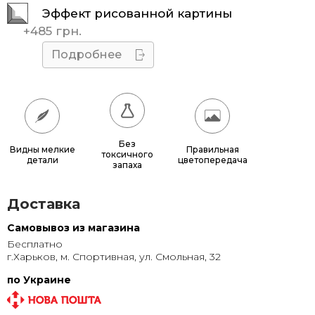
Эффект рисованной картины
45x45
510 грн.
+
485 грн.
50x50
595 грн.
Подробнее
55x55
685 грн.
60x60
780 грн.
65x65
885 грн.
Без
Видны мелкие
Правильная
токсичного
детали
цветопередача
70x70
990 грн.
запаха
80x80
1 220 грн.
Доставка
90x90
1 135 грн.
Самовывоз из магазина
Бесплатно
95x95
1 240 грн.
г.Харьков, м. Спортивная, ул. Смольная, 32
100x100
1 350 грн.
по Украине
110x110
1 580 грн.