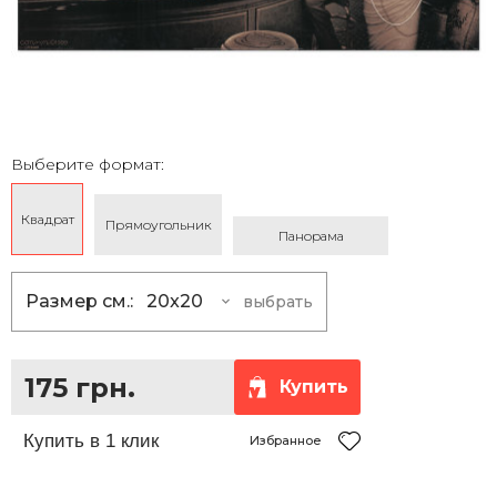
Выберите формат:
Квадрат
Прямоугольник
Панорама
Размер см.:
20x20
выбрать
20x20
175 грн.
25x25
230 грн.
175 грн.
Купить
30x30
290 грн.
35x35
360 грн.
Избранное
40x40
430 грн.