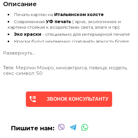
Описание
Печать картин на
Итальянском холсте
Современная
УФ печать
( ярче, экологичнее и
картина стойкая к воздействию света, влаге и пр)
Эко краски
- специально для интерьерной печати!
Краски будут неизменно сохранять яркость более
30 лет
Развернуть...
Возможна
дополнительная прорисовка картин
Маслом!
Поверх печатного изображения художник вручную
Теги:
Мерлин Монро
,
киноактриса
,
певица
,
модель
,
сделает обработку маслом/ акрилом некоторых
секс-символ '50
деталей - что придаст картине живой вид. И очень
сэкономит вам стоимость, сравнимо с полностью
ручной работой - картиной маслом.
Выбор размеров
холста - любой вариант.
ЗВОНОК КОНСУЛЬТАНТУ
На сайте представлены самые лучшие соотношения
размеров
Картины
печатаются для вас в день заказа.
Доставка к вам по всей Украине в течение 1-3 дн.
Вы можете выбрать изображение на сайте или
Пишите нам:
запросить подбор Картин от нашего Дизайнера под
ваш интерьер или под ваше желание. Мы предложим