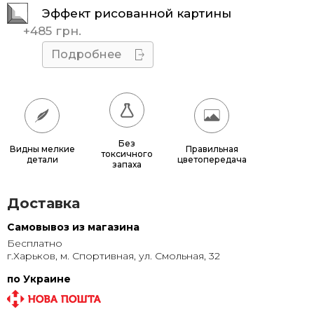
Эффект рисованной картины
45x45
510 грн.
+
485 грн.
50x50
595 грн.
Подробнее
55x55
685 грн.
60x60
780 грн.
65x65
885 грн.
Без
Видны мелкие
Правильная
токсичного
детали
цветопередача
70x70
990 грн.
запаха
80x80
1 220 грн.
Доставка
90x90
1 135 грн.
Самовывоз из магазина
Бесплатно
95x95
1 240 грн.
г.Харьков, м. Спортивная, ул. Смольная, 32
100x100
1 350 грн.
по Украине
110x110
1 580 грн.