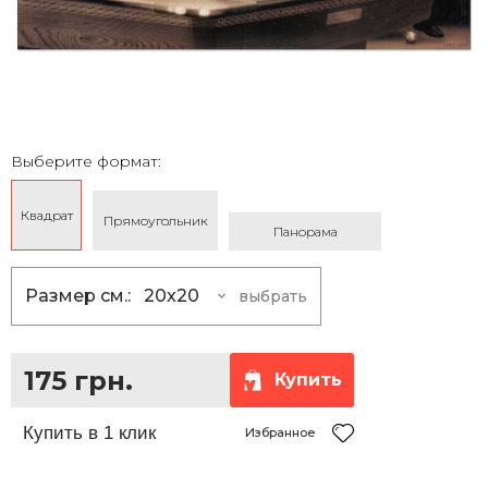
Выберите формат:
Квадрат
Прямоугольник
Панорама
Размер см.:
20x20
выбрать
20x20
175 грн.
25x25
230 грн.
175 грн.
Купить
30x30
290 грн.
35x35
360 грн.
Избранное
40x40
430 грн.