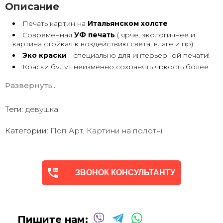
Описание
Печать картин на
Итальянском холсте
Современная
УФ печать
( ярче, экологичнее и
картина стойкая к воздействию света, влаге и пр)
Эко краски
- специально для интерьерной печати!
Краски будут неизменно сохранять яркость более
30 лет
Развернуть...
Возможна
дополнительная прорисовка картин
Маслом!
Поверх печатного изображения художник вручную
Теги:
девушка
сделает обработку маслом/ акрилом некоторых
деталей - что придаст картине живой вид. И очень
Категории:
Поп Арт
,
Картини на полотні
сэкономит вам стоимость, сравнимо с полностью
ручной работой - картиной маслом.
Выбор размеров
холста - любой вариант.
На сайте представлены самые лучшие соотношения
размеров
ЗВОНОК КОНСУЛЬТАНТУ
Картины
печатаются для вас в день заказа.
Доставка к вам по всей Украине в течение 1-3 дн.
Вы можете выбрать изображение на сайте или
запросить подбор Картин от нашего Дизайнера под
Пишите нам:
ваш интерьер или под ваше желание. Мы предложим