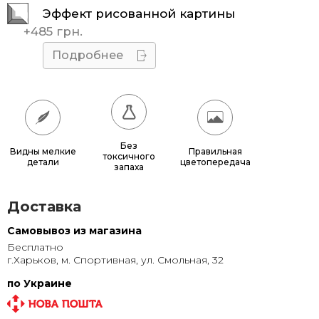
Эффект рисованной картины
45x45
510 грн.
+
485 грн.
50x50
595 грн.
Подробнее
55x55
685 грн.
60x60
780 грн.
65x65
885 грн.
Без
Видны мелкие
Правильная
токсичного
детали
цветопередача
70x70
990 грн.
запаха
80x80
1 220 грн.
Доставка
90x90
1 135 грн.
Самовывоз из магазина
Бесплатно
95x95
1 240 грн.
г.Харьков, м. Спортивная, ул. Смольная, 32
100x100
1 350 грн.
по Украине
110x110
1 580 грн.