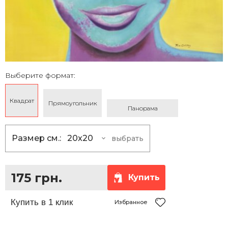
Выберите формат:
Квадрат
Прямоугольник
Панорама
Размер см.:
20x20
выбрать
20x20
175 грн.
25x25
230 грн.
175 грн.
Купить
30x30
290 грн.
35x35
360 грн.
Избранное
40x40
430 грн.