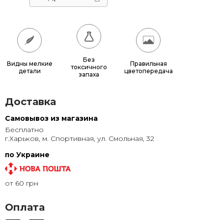
40x100
885 грн.
40x120
800 грн.
50x100
1 030 грн.
Без
Видны мелкие
Правильная
токсичного
детали
цветопередача
50x120
930 грн.
запаха
60x130
1 130 грн.
Доставка
70x140
1 355 грн.
Самовывоз из магазина
Бесплатно
80x150
1 595 грн.
г.Харьков, м. Спортивная, ул. Смольная, 32
90x160
1 850 грн.
по Украине
100x180
2 235 грн.
от 60 грн
100x200
2 460 грн.
Оплата