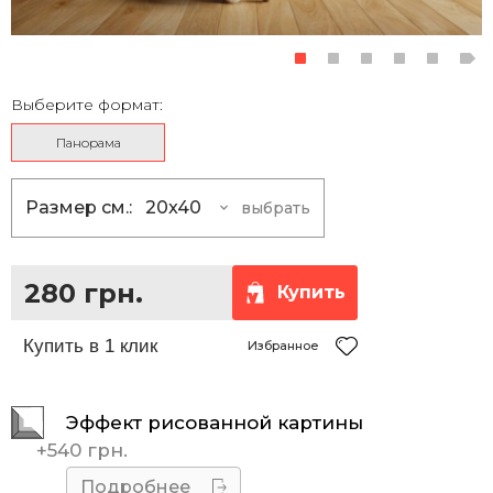
Выберите формат:
Панорама
Размер см.:
20x40
выбрать
20x40
280 грн.
20x50
335 грн.
280 грн.
Купить
20x60
385 грн.
25x50
375 грн.
Избранное
30x60
485 грн.
Эффект рисованной картины
30x90
680 грн.
+
540 грн.
40x80
735 грн.
Подробнее