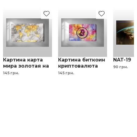
Картина карта
Картина биткоин
NAT-19
мира золотая на
криптовалюта
90 грн.
фоне серого
розовый желтый
145 грн.
145 грн.
мрамора
синий
интерьерный
принт