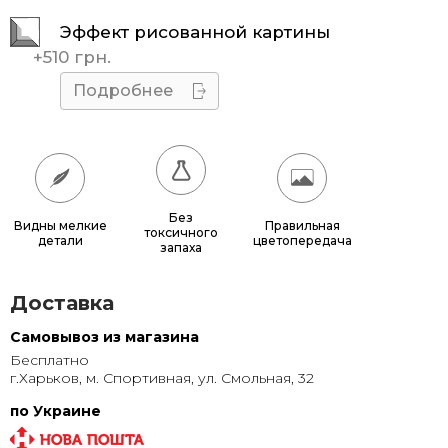
40x50
510 грн.
Эффект рисованной картины
40x60
585 грн.
+
510 грн.
40x70
660 грн.
Подробнее
50x60
680 грн.
50x70
770 грн.
50x75
815 грн.
Без
Видны мелкие
Правильная
токсичного
детали
цветопередача
60x70
880 грн.
запаха
60x80
980 грн.
Доставка
70x100
1 320 грн.
Самовывоз из магазина
Бесплатно
80x120
1 315 грн.
г.Харьков, м. Спортивная, ул. Смольная, 32
80x140
1 500 грн.
по Украине
100x150
1 905 грн.