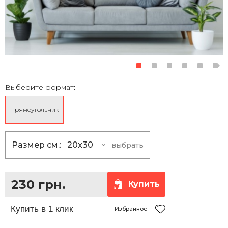
Выберите формат:
Прямоугольник
Размер см.:
20x30
выбрать
20x30
230 грн.
30x40
355 грн.
230 грн.
Купить
30x45
390 грн.
35x50
465 грн.
Избранное