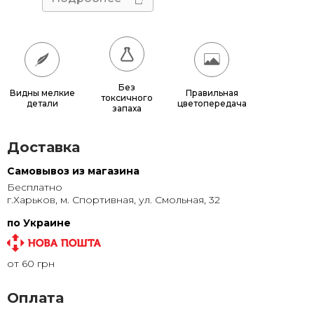
50x60
680 грн.
50x70
770 грн.
50x75
815 грн.
Без
Видны мелкие
Правильная
токсичного
детали
цветопередача
60x70
880 грн.
запаха
60x80
980 грн.
Доставка
70x100
1 320 грн.
Самовывоз из магазина
Бесплатно
80x120
1 315 грн.
г.Харьков, м. Спортивная, ул. Смольная, 32
80x140
1 500 грн.
по Украине
100x150
1 905 грн.
от 60 грн
120x200
2 855 грн.
Оплата