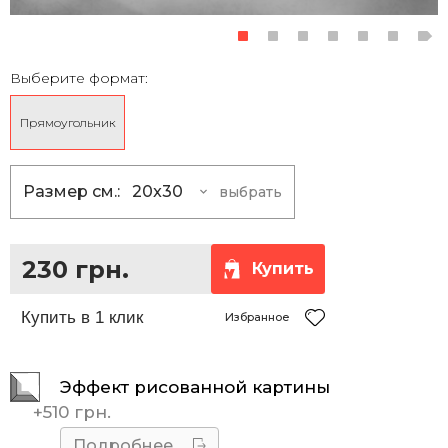
Выберите формат:
Прямоугольник
Размер см.:
20x30
выбрать
20x30
230 грн.
30x40
355 грн.
230 грн.
Купить
30x45
390 грн.
35x50
465 грн.
Избранное
40x50
510 грн.
Эффект рисованной картины
40x60
585 грн.
+
510 грн.
40x70
660 грн.
Подробнее