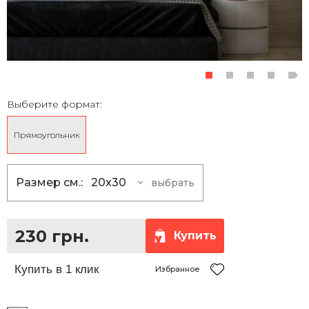
Выберите формат:
Прямоугольник
Размер см.:
20x30
выбрать
20x30
230 грн.
30x40
355 грн.
230 грн.
Купить
30x45
390 грн.
35x50
465 грн.
Избранное
40x50
510 грн.