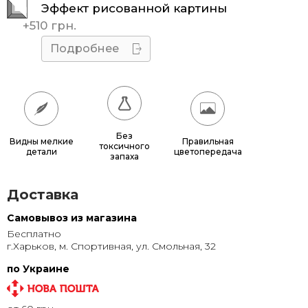
Эффект рисованной картины
40x60
585 грн.
+
510 грн.
40x70
660 грн.
Подробнее
50x60
680 грн.
50x70
770 грн.
50x75
815 грн.
Без
Видны мелкие
Правильная
токсичного
детали
цветопередача
60x70
880 грн.
запаха
60x80
980 грн.
Доставка
70x100
1 320 грн.
Самовывоз из магазина
Бесплатно
80x120
1 315 грн.
г.Харьков, м. Спортивная, ул. Смольная, 32
80x140
1 500 грн.
по Украине
100x150
1 905 грн.