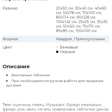
Размер
20x30 см, 30х40 см, 40x60
см, 50x78 см, 70x100 см,
80x114 см, 90x128 см,
100x142 см, 25x25 см, 35x35
см, 50x50 см, 70x70 см,
85x85 см, 100x100 см
Формат
Квадрат, Прямоугольник
Цвет
Бежевый
Черный
Описание
Винтажные таблички
При необходимости ручная работа для придания
деталей
Теги:
мужчина
,
певец
,
Музыкант
,
Фреди меркьюри
,
фреди
,
рок
,
квин
,
печать
,
гравировка
,
табличка
,
декор
,