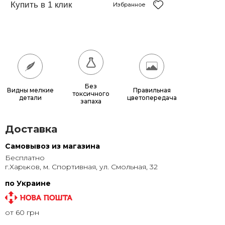
50x78 см
Избранное
1 560 грн.
70x100 см
2 800 грн.
80x114 см
3 648 грн.
90x128 см
4 608 грн.
100x142 см
5 680 грн.
Без
Видны мелкие
Правильная
токсичного
детали
цветопередача
запаха
Доставка
Самовывоз из магазина
Бесплатно
г.Харьков, м. Спортивная, ул. Смольная, 32
по Украине
от 60 грн