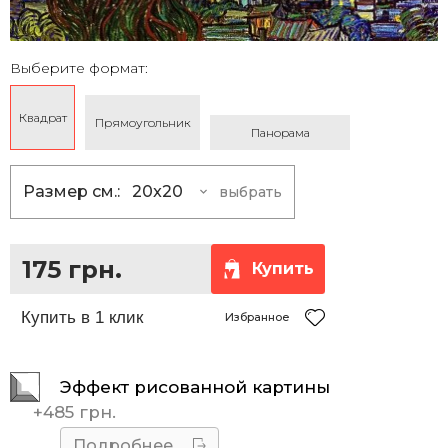
Выберите формат:
Квадрат
Прямоугольник
Панорама
Размер см.:
20x20
выбрать
20x20
175 грн.
25x25
230 грн.
175 грн.
Купить
30x30
290 грн.
35x35
360 грн.
Избранное
40x40
430 грн.
Эффект рисованной картины
45x45
510 грн.
+
485 грн.
50x50
595 грн.
Подробнее