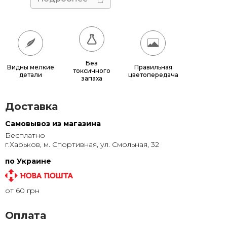
55x55
685 грн.
60x60
780 грн.
65x65
885 грн.
Без
Видны мелкие
Правильная
токсичного
детали
цветопередача
70x70
990 грн.
запаха
80x80
1 220 грн.
Доставка
90x90
1 135 грн.
Самовывоз из магазина
Бесплатно
95x95
1 240 грн.
г.Харьков, м. Спортивная, ул. Смольная, 32
100x100
1 350 грн.
по Украине
110x110
1 580 грн.
от 60 грн
120x120
1 830 грн.
Оплата