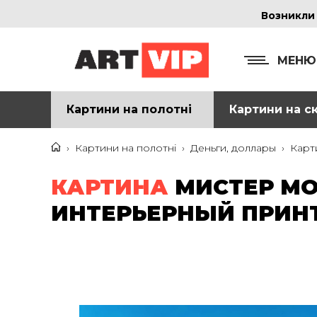
Возникли
МЕНЮ
Картини на полотні
Картини на ск
КОНТ
+38
›
Картини на полотні
›
Деньги, доллары
›
Карт
+38
КАРТИНА
МИСТЕР М
inf
ИНТЕРЬЕРНЫЙ ПРИНТ
Ад
г. 
Смо
м. 