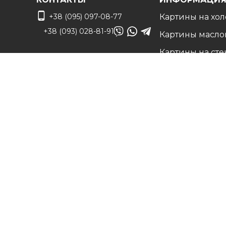
+38 (095) 097-08-77
Картины на хол
+38 (093) 028-81-91
Картины масло
Картины на сте
info@art-vip.com.ua
Фото на холсте
О нас
Адрес
Наши работы
г. Харьков, ул.
Белые холсты н
Смольная 32 (3 этаж),
подрамнике
м. Спортивная
Вопрос/Ответ
Карта проезда
Цены
Доставка и воз
Контакты