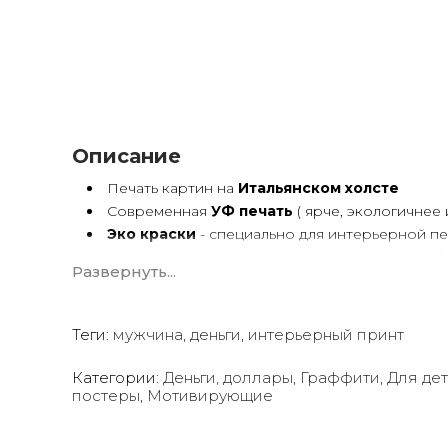
Описание
Печать картин на
Итальянском холсте
Современная
УФ печать
( ярче, экологичнее 
Эко краски
- специально для интерьерной пе
Краски будут неизменно сохранять яркость б
Развернуть...
Возможна
дополнительная прорисовка ка
Поверх печатного изображения художник вручн
деталей - что придаст картине живой вид. И оч
Теги:
ручной работой - картиной маслом.
мужчина
,
деньги
,
интерьерный принт
Выбор размеров
холста - любой вариант.
На сайте представлены самые лучшие соотнош
Категории:
Деньги, доллары
,
Граффити
,
Для де
постеры
,
Мотивирующие
Картины
печатаются для вас в день заказа.
Доставка к вам по всей Украине в течение 1-3 
Вы можете выбрать изображение на сайте 