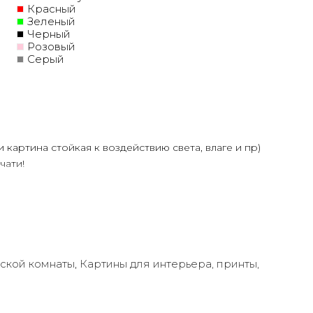
Красный
Зеленый
Черный
Розовый
Серый
и картина стойкая к воздействию света, влаге и пр)
чати!
олее 30 лет
ртин Маслом!
ую сделает обработку маслом/ акрилом некоторых
ень сэкономит вам стоимость, сравнимо с полностью
ения размеров
тской комнаты
,
Картины для интерьера, принты,
дн.
или запросить подбор Картин от нашего Дизайнера под