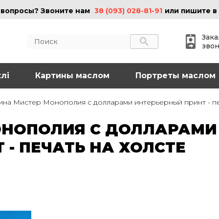
 вопросы? Звоните нам
38 (093) 028-81-91
или пишите в
Зака
зво
лі
АКТЫ
Картины маслом
ИНФОРМАЦИЯ
Портреты маслом
 (095) 097-08-77
О нас
ина Мистер Монополия с долларами интерьерный принт - пе
Картины на холсте
 (093) 028-81-91
Картины маслом
ОНОПОЛИЯ С ДОЛЛАРАМИ
Картины на стекле
o@art-vip.com.ua
Цены
 - ПЕЧАТЬ НА ХОЛСТЕ
Доставка и возврат
Контакты
рес
Харьков, ул.
льная 32 (3 этаж),
Спортивная