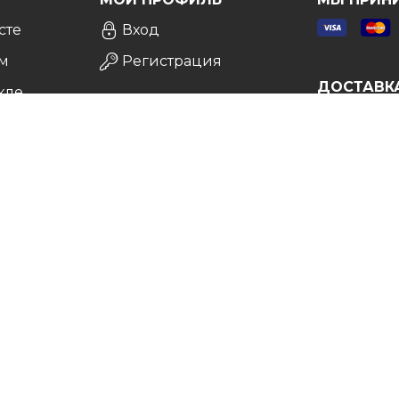
сте
Вход
м
Регистрация
ДОСТАВК
кле
а
врат