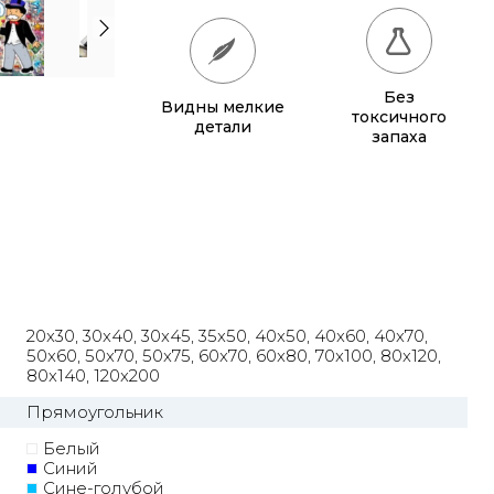
50x70
770 грн.
50x75
815 грн.
Без
Видны мелкие
60x70
880 грн.
токсичного
детали
запаха
60x80
980 грн.
70x100
1 320 грн.
80x120
1 315 грн.
80x140
1 500 грн.
20x30, 30x40, 30x45, 35x50, 40x50, 40x60, 40x70,
100x150
1 905 грн.
50x60, 50x70, 50x75, 60x70, 60x80, 70x100, 80x120,
80x140, 120x200
120x200
2 855 грн.
Прямоугольник
Белый
Синий
Сине-голубой