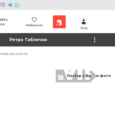
зать
нок
Избранное
Вход
Наши работы
Ретро Таблички
Фото на холсте
чать на холсте
Постер с Вашим фото