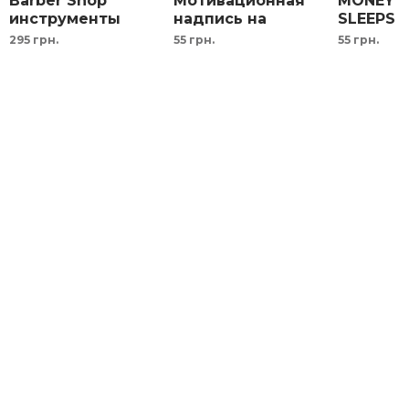
Barber Shop
Мотивационная
MONEY N
инструменты
надпись на
SLEEPS 
парикмахера
металле черный
мотивац
295 грн.
55 грн.
55 грн.
ножницы
белый серый
надпись
расческа
желтый
металл