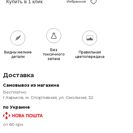
35x45
285 грн.
Избранное
40x50
360 грн.
40x60
440 грн.
50x60
540 грн.
50x70
630 грн.
Без
Видны мелкие
Правильная
токсичного
детали
цветопередача
запаха
60x80
865 грн.
70x80
1 000 грн.
Доставка
Самовывоз из магазина
Бесплатно
г.Харьков, м. Спортивная, ул. Смольная, 32
по Украине
от 60 грн