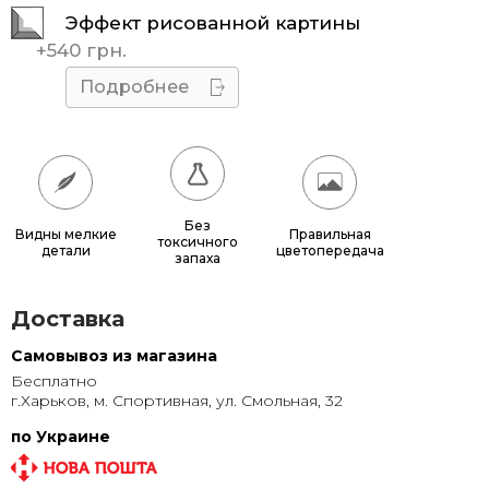
Эффект рисованной картины
30x90
680 грн.
+
540 грн.
40x80
735 грн.
Подробнее
40x100
885 грн.
40x120
800 грн.
50x100
1 030 грн.
Без
Видны мелкие
Правильная
токсичного
детали
цветопередача
50x120
930 грн.
запаха
60x130
1 130 грн.
Доставка
70x140
1 355 грн.
Самовывоз из магазина
Бесплатно
80x150
1 595 грн.
г.Харьков, м. Спортивная, ул. Смольная, 32
90x160
1 850 грн.
по Украине
100x180
2 235 грн.