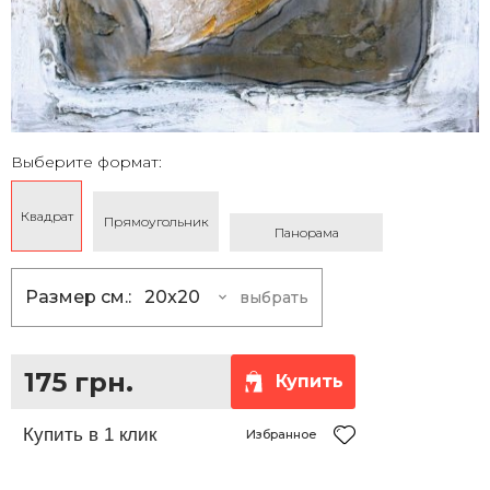
Выберите формат:
Квадрат
Прямоугольник
Панорама
Размер см.:
20x20
выбрать
20x20
175 грн.
25x25
230 грн.
175 грн.
Купить
30x30
290 грн.
35x35
360 грн.
Избранное
40x40
430 грн.