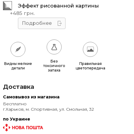
Эффект рисованной картины
45x45
510 грн.
+
485 грн.
50x50
595 грн.
Подробнее
55x55
685 грн.
60x60
780 грн.
65x65
885 грн.
Без
Видны мелкие
Правильная
токсичного
детали
цветопередача
70x70
990 грн.
запаха
80x80
1 220 грн.
Доставка
90x90
1 135 грн.
Самовывоз из магазина
Бесплатно
95x95
1 240 грн.
г.Харьков, м. Спортивная, ул. Смольная, 32
100x100
1 350 грн.
по Украине
110x110
1 580 грн.