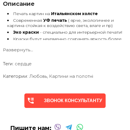
Описание
Печать картин на
Итальянском холсте
Современная
УФ печать
( ярче, экологичнее и
картина стойкая к воздействию света, влаге и пр)
Эко краски
- специально для интерьерной печати!
Краски будут неизменно сохранять яркость более
30 лет
Развернуть...
Возможна
дополнительная прорисовка картин
Маслом!
Поверх печатного изображения художник вручную
Теги:
сердце
сделает обработку маслом/ акрилом некоторых
деталей - что придаст картине живой вид. И очень
Категории:
Любовь
,
Картини на полотні
сэкономит вам стоимость, сравнимо с полностью
ручной работой - картиной маслом.
Выбор размеров
холста - любой вариант.
На сайте представлены самые лучшие соотношения
размеров
ЗВОНОК КОНСУЛЬТАНТУ
Картины
печатаются для вас в день заказа.
Доставка к вам по всей Украине в течение 1-3 дн.
Вы можете выбрать изображение на сайте или
запросить подбор Картин от нашего Дизайнера под
Пишите нам:
ваш интерьер или под ваше желание. Мы предложим