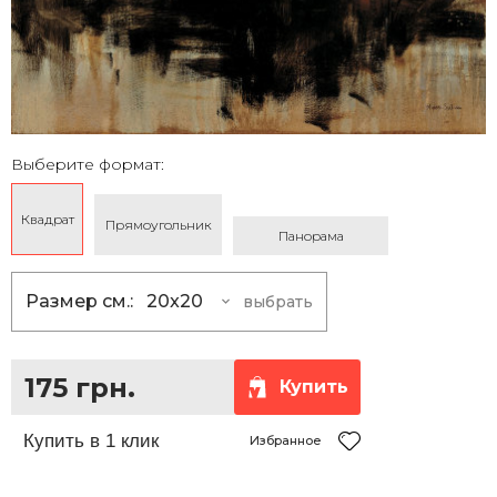
Выберите формат:
Квадрат
Прямоугольник
Панорама
Размер см.:
20x20
выбрать
20x20
175 грн.
25x25
230 грн.
175 грн.
Купить
30x30
290 грн.
35x35
360 грн.
Избранное
40x40
430 грн.