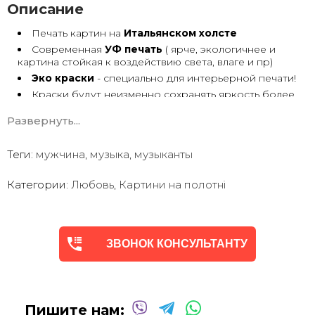
Описание
Печать картин на
Итальянском холсте
Современная
УФ печать
( ярче, экологичнее и
картина стойкая к воздействию света, влаге и пр)
Эко краски
- специально для интерьерной печати!
Краски будут неизменно сохранять яркость более
30 лет
Развернуть...
Возможна
дополнительная прорисовка картин
Маслом!
Поверх печатного изображения художник вручную
Теги:
мужчина
,
музыка
,
музыканты
сделает обработку маслом/ акрилом некоторых
деталей - что придаст картине живой вид. И очень
Категории:
Любовь
,
Картини на полотні
сэкономит вам стоимость, сравнимо с полностью
ручной работой - картиной маслом.
Выбор размеров
холста - любой вариант.
На сайте представлены самые лучшие соотношения
размеров
ЗВОНОК КОНСУЛЬТАНТУ
Картины
печатаются для вас в день заказа.
Доставка к вам по всей Украине в течение 1-3 дн.
Вы можете выбрать изображение на сайте или
запросить подбор Картин от нашего Дизайнера под
Пишите нам:
ваш интерьер или под ваше желание. Мы предложим