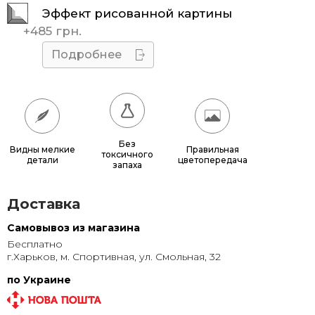
Эффект рисованной картины
45x45
510 грн.
+
485 грн.
50x50
595 грн.
Подробнее
55x55
685 грн.
60x60
780 грн.
65x65
885 грн.
Без
Видны мелкие
Правильная
токсичного
детали
цветопередача
70x70
990 грн.
запаха
80x80
1 220 грн.
Доставка
90x90
1 135 грн.
Самовывоз из магазина
Бесплатно
95x95
1 240 грн.
г.Харьков, м. Спортивная, ул. Смольная, 32
100x100
1 350 грн.
по Украине
110x110
1 580 грн.