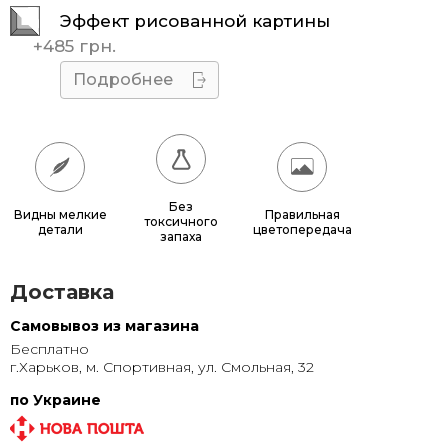
Эффект рисованной картины
45x45
510 грн.
+
485 грн.
50x50
595 грн.
Подробнее
55x55
685 грн.
60x60
780 грн.
65x65
885 грн.
Без
Видны мелкие
Правильная
токсичного
детали
цветопередача
70x70
990 грн.
запаха
80x80
1 220 грн.
Доставка
90x90
1 135 грн.
Самовывоз из магазина
Бесплатно
95x95
1 240 грн.
г.Харьков, м. Спортивная, ул. Смольная, 32
100x100
1 350 грн.
по Украине
110x110
1 580 грн.