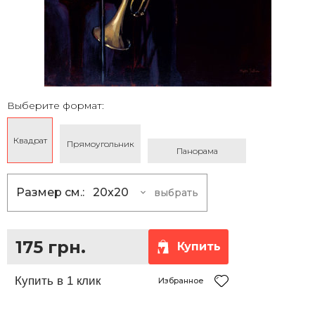
Выберите формат:
Квадрат
Прямоугольник
Панорама
Размер см.:
20x20
выбрать
20x20
175 грн.
25x25
230 грн.
175 грн.
Купить
30x30
290 грн.
35x35
360 грн.
Избранное
40x40
430 грн.