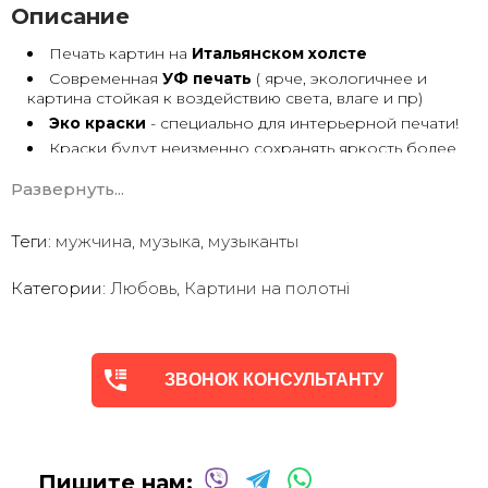
Описание
Печать картин на
Итальянском холсте
Современная
УФ печать
( ярче, экологичнее и
картина стойкая к воздействию света, влаге и пр)
Эко краски
- специально для интерьерной печати!
Краски будут неизменно сохранять яркость более
30 лет
Развернуть...
Возможна
дополнительная прорисовка картин
Маслом!
Поверх печатного изображения художник вручную
Теги:
мужчина
,
музыка
,
музыканты
сделает обработку маслом/ акрилом некоторых
деталей - что придаст картине живой вид. И очень
Категории:
Любовь
,
Картини на полотні
сэкономит вам стоимость, сравнимо с полностью
ручной работой - картиной маслом.
Выбор размеров
холста - любой вариант.
На сайте представлены самые лучшие соотношения
размеров
ЗВОНОК КОНСУЛЬТАНТУ
Картины
печатаются для вас в день заказа.
Доставка к вам по всей Украине в течение 1-3 дн.
Вы можете выбрать изображение на сайте или
запросить подбор Картин от нашего Дизайнера под
Пишите нам:
ваш интерьер или под ваше желание. Мы предложим