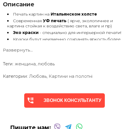
Описание
Печать картин на
Итальянском холсте
Современная
УФ печать
( ярче, экологичнее и
картина стойкая к воздействию света, влаге и пр)
Эко краски
- специально для интерьерной печати!
Краски будут неизменно сохранять яркость более
30 лет
Развернуть...
Возможна
дополнительная прорисовка картин
Маслом!
Поверх печатного изображения художник вручную
Теги:
женщина
,
любовь
сделает обработку маслом/ акрилом некоторых
деталей - что придаст картине живой вид. И очень
Категории:
Любовь
,
Картини на полотні
сэкономит вам стоимость, сравнимо с полностью
ручной работой - картиной маслом.
Выбор размеров
холста - любой вариант.
На сайте представлены самые лучшие соотношения
размеров
ЗВОНОК КОНСУЛЬТАНТУ
Картины
печатаются для вас в день заказа.
Доставка к вам по всей Украине в течение 1-3 дн.
Вы можете выбрать изображение на сайте или
запросить подбор Картин от нашего Дизайнера под
Пишите нам:
ваш интерьер или под ваше желание. Мы предложим