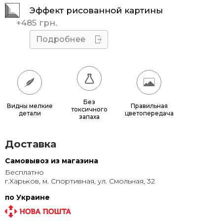
Эффект рисованной картины
45x45
510 грн.
+
485 грн.
50x50
595 грн.
Подробнее
55x55
685 грн.
60x60
780 грн.
65x65
885 грн.
Без
Видны мелкие
Правильная
токсичного
детали
цветопередача
70x70
990 грн.
запаха
80x80
1 220 грн.
Доставка
90x90
1 135 грн.
Самовывоз из магазина
Бесплатно
95x95
1 240 грн.
г.Харьков, м. Спортивная, ул. Смольная, 32
100x100
1 350 грн.
по Украине
110x110
1 580 грн.