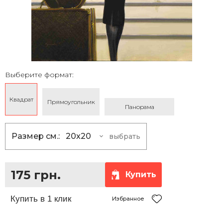
Выберите формат:
Квадрат
Прямоугольник
Панорама
Размер см.:
20x20
выбрать
20x20
175 грн.
25x25
230 грн.
175 грн.
Купить
30x30
290 грн.
35x35
360 грн.
Избранное
40x40
430 грн.