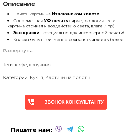
Описание
Печать картин на
Итальянском холсте
Современная
УФ печать
( ярче, экологичнее и
картина стойкая к воздействию света, влаге и пр)
Эко краски
- специально для интерьерной печати!
Краски будут неизменно сохранять яркость более
30 лет
Развернуть...
Возможна
дополнительная прорисовка картин
Маслом!
Поверх печатного изображения художник вручную
Теги:
кофе
,
капучино
сделает обработку маслом/ акрилом некоторых
деталей - что придаст картине живой вид. И очень
Категории:
Кухня
,
Картини на полотні
сэкономит вам стоимость, сравнимо с полностью
ручной работой - картиной маслом.
Выбор размеров
холста - любой вариант.
На сайте представлены самые лучшие соотношения
размеров
ЗВОНОК КОНСУЛЬТАНТУ
Картины
печатаются для вас в день заказа.
Доставка к вам по всей Украине в течение 1-3 дн.
Вы можете выбрать изображение на сайте или
запросить подбор Картин от нашего Дизайнера под
Пишите нам:
ваш интерьер или под ваше желание. Мы предложим