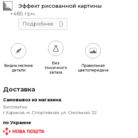
Эффект рисованной картины
45x45
510 грн.
+
485 грн.
50x50
595 грн.
Подробнее
55x55
685 грн.
60x60
780 грн.
65x65
885 грн.
Без
Видны мелкие
Правильная
токсичного
детали
цветопередача
70x70
990 грн.
запаха
80x80
1 220 грн.
Доставка
90x90
1 135 грн.
Самовывоз из магазина
Бесплатно
95x95
1 240 грн.
г.Харьков, м. Спортивная, ул. Смольная, 32
100x100
1 350 грн.
по Украине
110x110
1 580 грн.