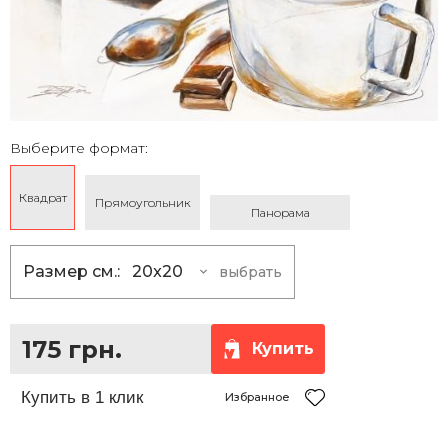
Выберите формат:
Квадрат
Прямоугольник
Панорама
Размер см.:
20x20
выбрать
20x20
175 грн.
25x25
230 грн.
175 грн.
Купить
30x30
290 грн.
35x35
360 грн.
Избранное
40x40
430 грн.