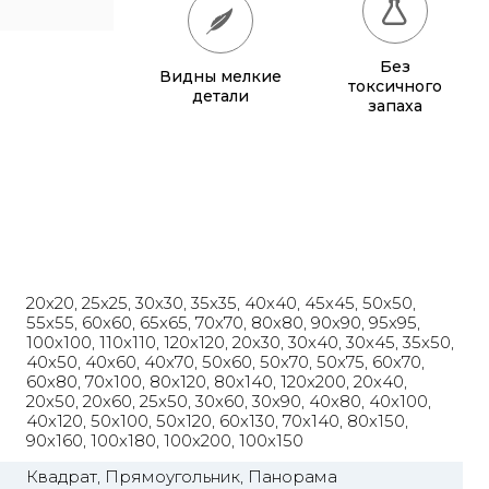
65x65
885 грн.
Без
Видны мелкие
70x70
990 грн.
токсичного
детали
запаха
80x80
1 220 грн.
90x90
1 135 грн.
95x95
1 240 грн.
100x100
1 350 грн.
20x20, 25x25, 30x30, 35x35, 40x40, 45x45, 50x50,
110x110
1 580 грн.
55x55, 60x60, 65x65, 70x70, 80x80, 90x90, 95x95,
100x100, 110x110, 120x120, 20x30, 30x40, 30x45, 35x50,
120x120
1 830 грн.
40x50, 40x60, 40x70, 50x60, 50x70, 50x75, 60x70,
60x80, 70x100, 80x120, 80x140, 120x200, 20x40,
20x50, 20x60, 25x50, 30x60, 30x90, 40x80, 40x100,
40x120, 50x100, 50x120, 60x130, 70x140, 80x150,
90x160, 100x180, 100x200, 100x150
Квадрат, Прямоугольник, Панорама