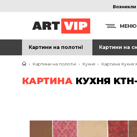
Возникли
МЕНЮ
Картини на полотні
Картини на ск
КОНТ
+38
›
Картини на полотні
›
Кухня
›
Картина Кухня K
+38
КАРТИНА
КУХНЯ KTH-
inf
Ад
г. 
Смо
м. 