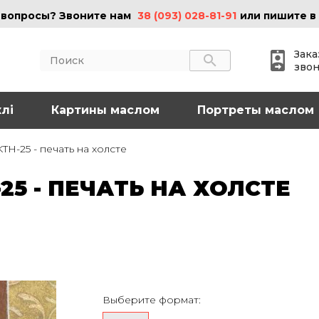
 вопросы? Звоните нам
38 (093) 028-81-91
или пишите в
Зака
зво
лі
АКТЫ
Картины маслом
ИНФОРМАЦИЯ
Портреты маслом
 (095) 097-08-77
О нас
TH-25 - печать на холсте
Картины на холсте
 (093) 028-81-91
Картины маслом
25 - ПЕЧАТЬ НА ХОЛСТЕ
Картины на стекле
o@art-vip.com.ua
Цены
Доставка и возврат
Контакты
рес
Харьков, ул.
льная 32 (3 этаж),
Выберите формат:
Спортивная