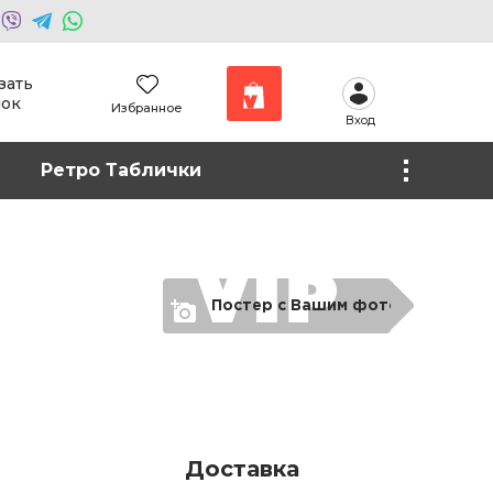
зать
нок
Избранное
Вход
Наши работы
Ретро Таблички
Фото на холсте
Постер с Вашим фото
Доставка