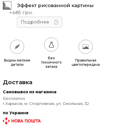
Эффект рисованной картины
45x45
510 грн.
+
485 грн.
50x50
595 грн.
Подробнее
55x55
685 грн.
60x60
780 грн.
65x65
885 грн.
Без
Видны мелкие
Правильная
токсичного
детали
цветопередача
70x70
990 грн.
запаха
80x80
1 220 грн.
Доставка
90x90
1 135 грн.
Самовывоз из магазина
Бесплатно
95x95
1 240 грн.
г.Харьков, м. Спортивная, ул. Смольная, 32
100x100
1 350 грн.
по Украине
110x110
1 580 грн.