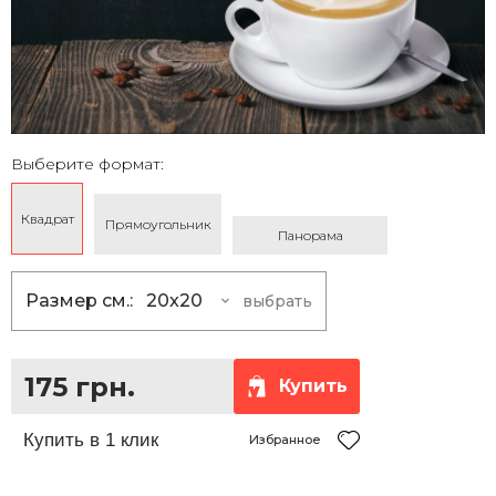
Выберите формат:
Квадрат
Прямоугольник
Панорама
Размер см.:
20x20
выбрать
20x20
175 грн.
25x25
230 грн.
175 грн.
Купить
30x30
290 грн.
35x35
360 грн.
Избранное
40x40
430 грн.