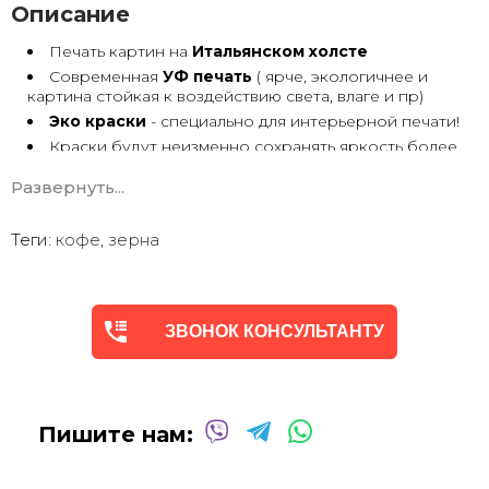
Описание
Печать картин на
Итальянском холсте
Современная
УФ печать
( ярче, экологичнее и
картина стойкая к воздействию света, влаге и пр)
Эко краски
- специально для интерьерной печати!
Краски будут неизменно сохранять яркость более
30 лет
Развернуть...
Возможна
дополнительная прорисовка картин
Маслом!
Поверх печатного изображения художник вручную
Теги:
кофе
,
зерна
сделает обработку маслом/ акрилом некоторых
деталей - что придаст картине живой вид. И очень
сэкономит вам стоимость, сравнимо с полностью
ручной работой - картиной маслом.
ЗВОНОК КОНСУЛЬТАНТУ
Выбор размеров
холста - любой вариант.
На сайте представлены самые лучшие соотношения
размеров
Картины
печатаются для вас в день заказа.
Доставка к вам по всей Украине в течение 1-3 дн.
Пишите нам:
Вы можете выбрать изображение на сайте или
запросить подбор Картин от нашего Дизайнера под
ваш интерьер или под ваше желание. Мы предложим