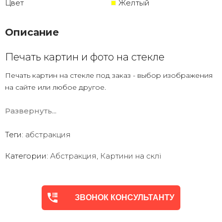
Цвет
Желтый
Описание
Печать картин и фото на стекле
Печать картин на стекле под заказ - выбор изображения
на сайте или любое другое.
Есть печать на стекле по вашему фото с дизайнерской
Развернуть...
обработкой.
Закаленное стекло
Теги:
абстракция
УФ печать ( что намного лучше чем картины
с полипропиленовой печатной пленкой)
Категории:
Абстракция
,
Картини на склі
ЗВОНОК КОНСУЛЬТАНТУ