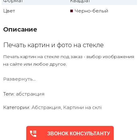
Формат
Квадрат
Цвет
Черно-белый
Описание
Печать картин и фото на стекле
Печать картин на стекле под заказ - выбор изображения
на сайте или любое другое.
Есть печать на стекле по вашему фото с дизайнерской
Развернуть...
обработкой.
Закаленное стекло
Теги:
абстракция
УФ печать ( что намного лучше чем картины
с полипропиленовой печатной пленкой)
Категории:
Абстракция
,
Картини на склі
ЗВОНОК КОНСУЛЬТАНТУ