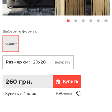
Выберите формат:
Квадрат
Размер см.:
20x20
выбрать
20x20
260 грн.
30x30
370 грн.
260 грн.
Купить
40x40
510 грн.
50x50
690 грн.
Избранное
60x60
900 грн.