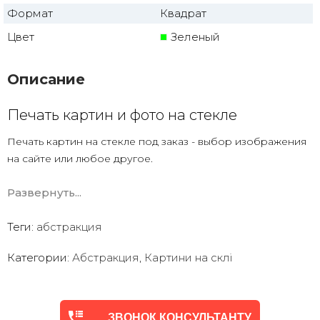
Формат
Квадрат
Цвет
Зеленый
Описание
Печать картин и фото на стекле
Печать картин на стекле под заказ - выбор изображения
на сайте или любое другое.
Есть печать на стекле по вашему фото с дизайнерской
Развернуть...
обработкой.
Закаленное стекло
Теги:
абстракция
УФ печать ( что намного лучше чем картины
с полипропиленовой печатной пленкой)
Категории:
Абстракция
,
Картини на склі
ЗВОНОК КОНСУЛЬТАНТУ