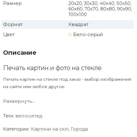
Размер
20x20, 30x30, 40x40, 50x50,
60x60, 70x70, 80x80, 90x90,
100x100
Формат
Квадрат
Цвет
Бело-серый
Описание
Печать картин и фото на стекле
Печать картин на стекле под заказ - выбор изображения
на сайте или любое другое.
Есть печать на стекле по вашему фото с дизайнерской
Развернуть...
обработкой.
Закаленное стекло
Теги:
велосипед
УФ печать ( что намного лучше чем картины
с полипропиленовой печатной пленкой)
Категории:
Картини на склі
,
Города