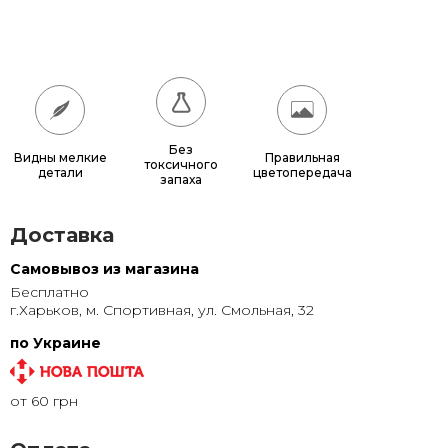
60x60
900 грн.
70x70
1 150 грн.
80x80
1 440 грн.
90x90
1 760 грн.
Без
Видны мелкие
Правильная
токсичного
детали
цветопередача
запаха
100x100
2 100 грн.
Доставка
Самовывоз из магазина
Бесплатно
г.Харьков, м. Спортивная, ул. Смольная, 32
по Украине
от 60 грн