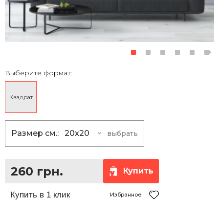
Выберите формат:
Квадрат
Размер см.:
20x20
выбрать
20x20
260 грн.
30x30
370 грн.
260 грн.
Купить
40x40
510 грн.
50x50
690 грн.
Избранное
60x60
900 грн.