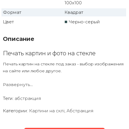
100x100
Формат
Квадрат
Цвет
Черно-серый
Описание
Печать картин и фото на стекле
Печать картин на стекле под заказ - выбор изображения
на сайте или любое другое.
Есть печать на стекле по вашему фото с дизайнерской
Развернуть...
обработкой.
Закаленное стекло
Теги:
абстракция
УФ печать ( что намного лучше чем картины
с полипропиленовой печатной пленкой)
Категории:
Картини на склі
,
Абстракция