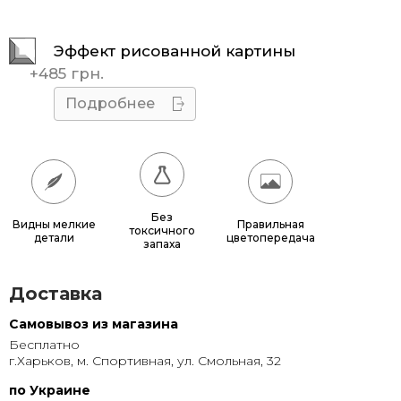
40x40
430 грн.
Эффект рисованной картины
45x45
510 грн.
+
485 грн.
50x50
595 грн.
Подробнее
55x55
685 грн.
60x60
780 грн.
65x65
885 грн.
Без
Видны мелкие
Правильная
токсичного
детали
цветопередача
70x70
990 грн.
запаха
80x80
1 220 грн.
Доставка
90x90
1 135 грн.
Самовывоз из магазина
Бесплатно
95x95
1 240 грн.
г.Харьков, м. Спортивная, ул. Смольная, 32
100x100
1 350 грн.
по Украине