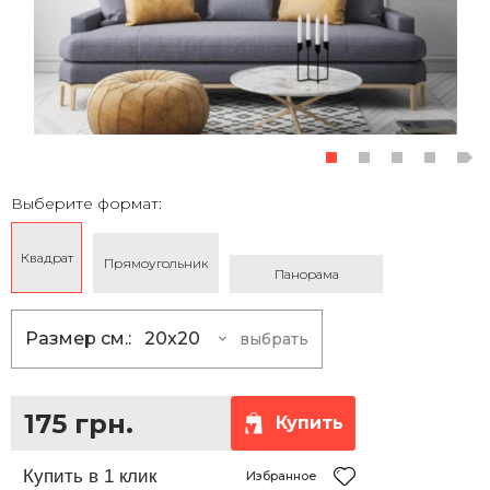
Выберите формат:
Квадрат
Прямоугольник
Панорама
Размер см.:
20x20
выбрать
20x20
175 грн.
25x25
230 грн.
175 грн.
Купить
30x30
290 грн.
35x35
360 грн.
Избранное