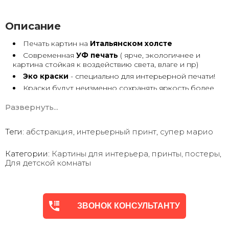
Описание
Печать картин на
Итальянском холсте
Современная
УФ печать
( ярче, экологичнее и
картина стойкая к воздействию света, влаге и пр)
Эко краски
- специально для интерьерной печати!
Краски будут неизменно сохранять яркость более
30 лет
Развернуть...
Возможна
дополнительная прорисовка картин
Маслом!
Поверх печатного изображения художник вручную
Теги:
абстракция
,
интерьерный принт
,
супер марио
сделает обработку маслом/ акрилом некоторых
деталей - что придаст картине живой вид. И очень
Категории:
Картины для интерьера, принты, постеры
,
сэкономит вам стоимость, сравнимо с полностью
Для детской комнаты
ручной работой - картиной маслом.
Выбор размеров
холста - любой вариант.
На сайте представлены самые лучшие соотношения
размеров
Картины
печатаются для вас в день заказа.
ЗВОНОК КОНСУЛЬТАНТУ
Доставка к вам по всей Украине в течение 1-3 дн.
Вы можете выбрать изображение на сайте или