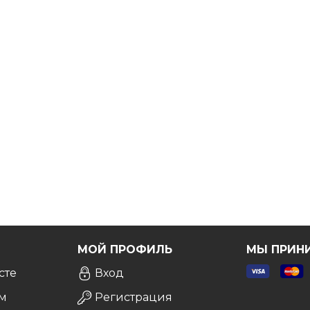
 интерьере.
ы вы были точно уверены в выборе.
Бесплатно!
Я
МОЙ ПРОФИЛЬ
МЫ ПРИН
сте
Вход
м
Регистрация