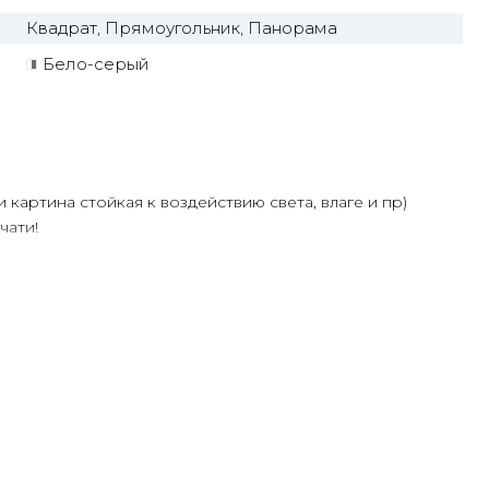
Квадрат, Прямоугольник, Панорама
Бело-серый
и картина стойкая к воздействию света, влаге и пр)
чати!
олее 30 лет
ртин Маслом!
ую сделает обработку маслом/ акрилом некоторых
ень сэкономит вам стоимость, сравнимо с полностью
ения размеров
дн.
или запросить подбор Картин от нашего Дизайнера под
дложим индивидуальные варианты -
консультация