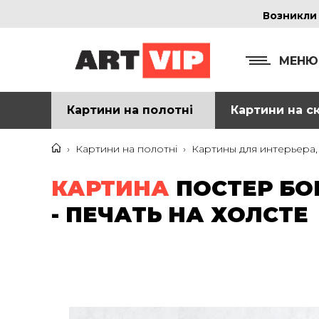
Возникли
МЕНЮ
Картини на полотні
Картини на ск
КОНТ
+38
›
Картини на полотні
›
Картины для интерьера,
+38
КАРТИНА
ПОСТЕР БО
inf
- ПЕЧАТЬ НА ХОЛСТЕ
Ад
г. 
Смо
м. 