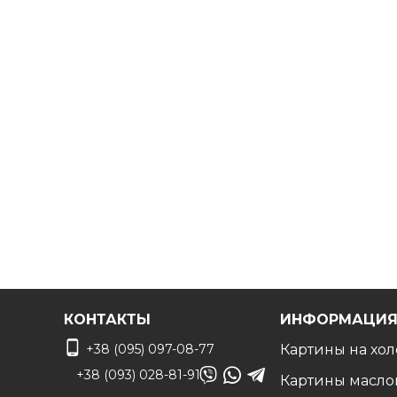
Бесплатно!
Сделаем
фото выбранной картины в вашем
Дизайнер сделает монтаж по вашему фото чтоб
КОНТАКТЫ
ИНФОРМАЦИ
+38 (095) 097-08-77
Картины на хол
+38 (093) 028-81-91
Картины масло