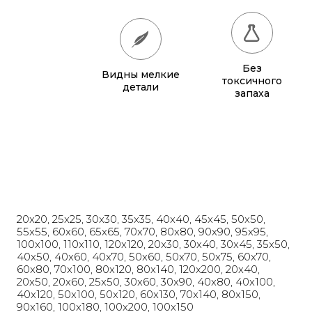
60x60
780 грн.
65x65
885 грн.
Без
Видны мелкие
70x70
990 грн.
токсичного
детали
запаха
80x80
1 220 грн.
90x90
1 135 грн.
95x95
1 240 грн.
100x100
1 350 грн.
20x20, 25x25, 30x30, 35x35, 40x40, 45x45, 50x50,
110x110
1 580 грн.
55x55, 60x60, 65x65, 70x70, 80x80, 90x90, 95x95,
100x100, 110x110, 120x120, 20x30, 30x40, 30x45, 35x50,
120x120
1 830 грн.
40x50, 40x60, 40x70, 50x60, 50x70, 50x75, 60x70,
60x80, 70x100, 80x120, 80x140, 120x200, 20x40,
20x50, 20x60, 25x50, 30x60, 30x90, 40x80, 40x100,
40x120, 50x100, 50x120, 60x130, 70x140, 80x150,
90x160, 100x180, 100x200, 100x150