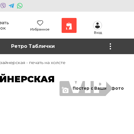
зать
нок
Избранное
Вход
Наши работы
Ретро Таблички
Фото на холсте
айнерская - печать на холсте
АЙНЕРСКАЯ
Постер с Вашим фото