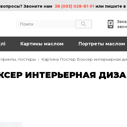
 вопросы? Звоните нам
38 (093) 028-81-91
или пишите в
Зака
зво
лі
АКТЫ
Картины маслом
ИНФОРМАЦИЯ
Портреты маслом
 (095) 097-08-77
О нас
 принты, постеры
›
Картина Постер Боксер интерьерная диз
Картины на холсте
 (093) 028-81-91
Картины маслом
КСЕР ИНТЕРЬЕРНАЯ ДИЗ
Картины на стекле
o@art-vip.com.ua
Цены
Доставка и возврат
Контакты
рес
Харьков, ул.
льная 32 (3 этаж),
Спортивная