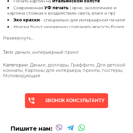
Печать картин на
Итальянском холсте
Современная
УФ печать
( ярче, экологичнее и
картина стойкая к воздействию света, влаге и пр)
Эко краски
- специально для интерьерной печати!
Краски будут неизменно сохранять яркость более
30 лет
Развернуть...
Возможна
дополнительная прорисовка картин
Маслом!
Поверх печатного изображения художник вручную
Теги:
деньги
,
интерьерный принт
сделает обработку маслом/ акрилом некоторых
деталей - что придаст картине живой вид. И очень
Категории:
Деньги, доллары
,
Граффити
,
Для детской
сэкономит вам стоимость, сравнимо с полностью
комнаты
,
Картины для интерьера, принты, постеры
,
ручной работой - картиной маслом.
Мотивирующие
Выбор размеров
холста - любой вариант.
На сайте представлены самые лучшие соотношения
размеров
Картины
печатаются для вас в день заказа.
ЗВОНОК КОНСУЛЬТАНТУ
Доставка к вам по всей Украине в течение 1-3 дн.
Вы можете выбрать изображение на сайте или
запросить подбор Картин от нашего Дизайнера под
ваш интерьер или под ваше желание. Мы предложим
индивидуальные варианты -
консультация
Пишите нам:
Бесплатно!