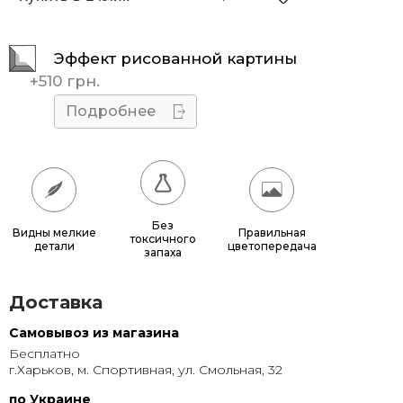
40x50
510 грн.
Эффект рисованной картины
40x60
585 грн.
+
510 грн.
40x70
660 грн.
Подробнее
50x60
680 грн.
50x70
770 грн.
50x75
815 грн.
Без
Видны мелкие
Правильная
токсичного
детали
цветопередача
60x70
880 грн.
запаха
60x80
980 грн.
Доставка
70x100
1 320 грн.
Самовывоз из магазина
Бесплатно
80x120
1 315 грн.
г.Харьков, м. Спортивная, ул. Смольная, 32
80x140
1 500 грн.
по Украине