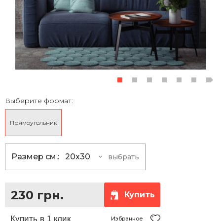
Выберите формат:
Прямоугольник
Размер см.:
20x30
выбрать
20x30
230 грн.
30x40
355 грн.
230 грн.
Купить
30x45
390 грн.
35x50
465 грн.
Избранное