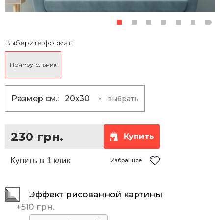
Выберите формат:
Прямоугольник
Размер см.:
20x30
выбрать
20x30
230 грн.
30x40
355 грн.
230 грн.
Купить
30x45
390 грн.
35x50
465 грн.
Избранное
40x50
510 грн.
Эффект рисованной картины
40x60
585 грн.
+
510 грн.