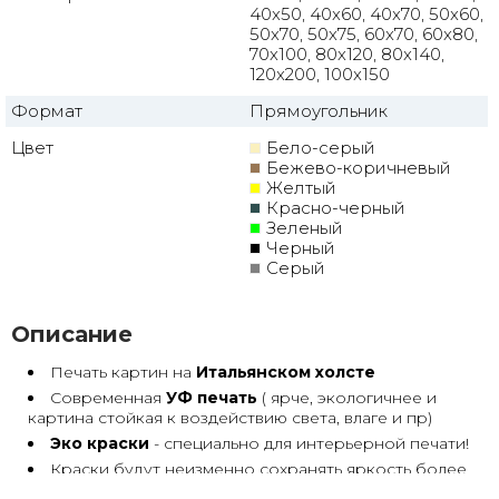
40x50, 40x60, 40x70, 50x60,
50x70, 50x75, 60x70, 60x80,
70x100, 80x120, 80x140,
120x200, 100x150
Формат
Прямоугольник
Цвет
Бело-серый
Бежево-коричневый
Желтый
Красно-черный
Зеленый
Черный
Серый
Описание
Печать картин на
Итальянском холсте
Современная
УФ печать
( ярче, экологичнее и
картина стойкая к воздействию света, влаге и пр)
Эко краски
- специально для интерьерной печати!
Краски будут неизменно сохранять яркость более
30 лет