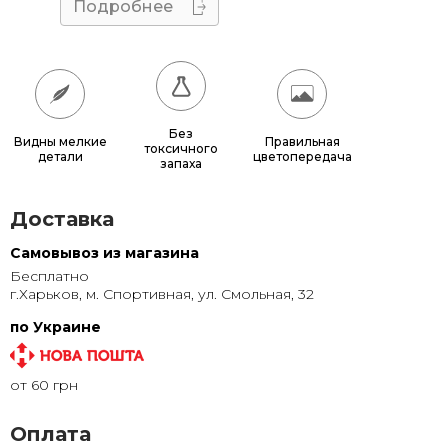
40x70
660 грн.
Подробнее
50x60
680 грн.
50x70
770 грн.
50x75
815 грн.
Без
Видны мелкие
Правильная
токсичного
детали
цветопередача
60x70
880 грн.
запаха
60x80
980 грн.
Доставка
70x100
1 320 грн.
Самовывоз из магазина
Бесплатно
80x120
1 315 грн.
г.Харьков, м. Спортивная, ул. Смольная, 32
80x140
1 500 грн.
по Украине
100x150
1 905 грн.
от 60 грн
120x200
2 855 грн.
Оплата