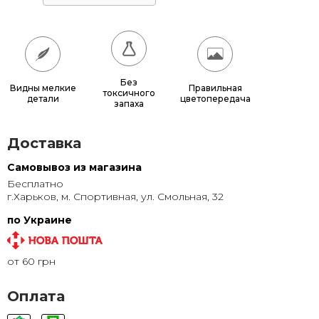
55x55
685 грн.
60x60
780 грн.
65x65
885 грн.
Без
Видны мелкие
Правильная
токсичного
детали
цветопередача
70x70
990 грн.
запаха
80x80
1 220 грн.
Доставка
90x90
1 135 грн.
Самовывоз из магазина
Бесплатно
95x95
1 240 грн.
г.Харьков, м. Спортивная, ул. Смольная, 32
100x100
1 350 грн.
по Украине
110x110
1 580 грн.
от 60 грн
120x120
1 830 грн.
Оплата