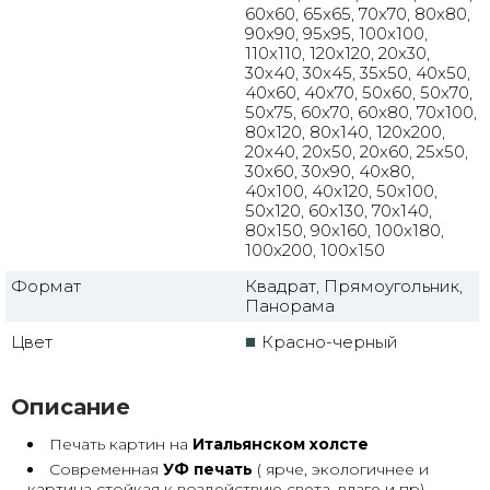
60x60, 65x65, 70x70, 80x80,
90x90, 95x95, 100x100,
110x110, 120x120, 20x30,
30x40, 30x45, 35x50, 40x50,
40x60, 40x70, 50x60, 50x70,
50x75, 60x70, 60x80, 70x100,
80x120, 80x140, 120x200,
20x40, 20x50, 20x60, 25x50,
30x60, 30x90, 40x80,
40x100, 40x120, 50x100,
50x120, 60x130, 70x140,
80x150, 90x160, 100x180,
100x200, 100x150
Формат
Квадрат, Прямоугольник,
Панорама
Цвет
Красно-черный
Описание
Печать картин на
Итальянском холсте
Современная
УФ печать
( ярче, экологичнее и
картина стойкая к воздействию света, влаге и пр)