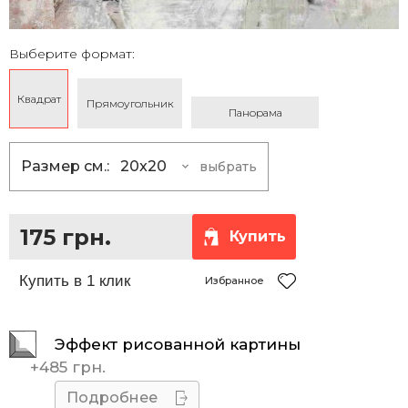
Выберите формат:
Квадрат
Прямоугольник
Панорама
Размер см.:
20x20
выбрать
20x20
175 грн.
25x25
230 грн.
175 грн.
Купить
30x30
290 грн.
35x35
360 грн.
Избранное
40x40
430 грн.
Эффект рисованной картины
45x45
510 грн.
+
485 грн.
50x50
595 грн.
Подробнее