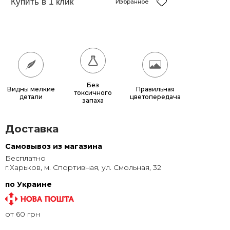
50x78 см
Избранное
1 560 грн.
70x100 см
2 800 грн.
80x114 см
3 648 грн.
90x128 см
4 608 грн.
100x142 см
5 680 грн.
Без
Видны мелкие
Правильная
токсичного
детали
цветопередача
запаха
Доставка
Самовывоз из магазина
Бесплатно
г.Харьков, м. Спортивная, ул. Смольная, 32
по Украине
от 60 грн