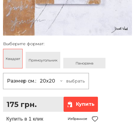
Выберите формат:
Квадрат
Прямоугольник
Панорама
Размер см.:
20x20
выбрать
20x20
175 грн.
25x25
230 грн.
175 грн.
Купить
30x30
290 грн.
35x35
360 грн.
Избранное
40x40
430 грн.