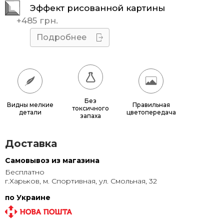
Эффект рисованной картины
45x45
510 грн.
+
485 грн.
50x50
595 грн.
Подробнее
55x55
685 грн.
60x60
780 грн.
65x65
885 грн.
Без
Видны мелкие
Правильная
токсичного
детали
цветопередача
70x70
990 грн.
запаха
80x80
1 220 грн.
Доставка
90x90
1 135 грн.
Самовывоз из магазина
Бесплатно
95x95
1 240 грн.
г.Харьков, м. Спортивная, ул. Смольная, 32
100x100
1 350 грн.
по Украине
110x110
1 580 грн.