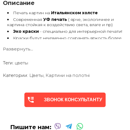
Описание
Печать картин на
Итальянском холсте
Современная
УФ печать
( ярче, экологичнее и
картина стойкая к воздействию света, влаге и пр)
Эко краски
- специально для интерьерной печати!
Краски будут неизменно сохранять яркость более
30 лет
Развернуть...
Возможна
дополнительная прорисовка картин
Маслом!
Поверх печатного изображения художник вручную
Теги:
цветы
сделает обработку маслом/ акрилом некоторых
деталей - что придаст картине живой вид. И очень
Категории:
Цветы
,
Картини на полотні
сэкономит вам стоимость, сравнимо с полностью
ручной работой - картиной маслом.
Выбор размеров
холста - любой вариант.
На сайте представлены самые лучшие соотношения
размеров
ЗВОНОК КОНСУЛЬТАНТУ
Картины
печатаются для вас в день заказа.
Доставка к вам по всей Украине в течение 1-3 дн.
Вы можете выбрать изображение на сайте или
запросить подбор Картин от нашего Дизайнера под
Пишите нам:
ваш интерьер или под ваше желание. Мы предложим