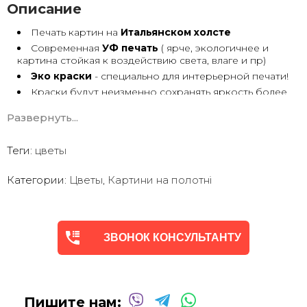
Описание
Печать картин на
Итальянском холсте
Современная
УФ печать
( ярче, экологичнее и
картина стойкая к воздействию света, влаге и пр)
Эко краски
- специально для интерьерной печати!
Краски будут неизменно сохранять яркость более
30 лет
Развернуть...
Возможна
дополнительная прорисовка картин
Маслом!
Поверх печатного изображения художник вручную
Теги:
цветы
сделает обработку маслом/ акрилом некоторых
деталей - что придаст картине живой вид. И очень
Категории:
Цветы
,
Картини на полотні
сэкономит вам стоимость, сравнимо с полностью
ручной работой - картиной маслом.
Выбор размеров
холста - любой вариант.
На сайте представлены самые лучшие соотношения
размеров
ЗВОНОК КОНСУЛЬТАНТУ
Картины
печатаются для вас в день заказа.
Доставка к вам по всей Украине в течение 1-3 дн.
Вы можете выбрать изображение на сайте или
запросить подбор Картин от нашего Дизайнера под
Пишите нам:
ваш интерьер или под ваше желание. Мы предложим