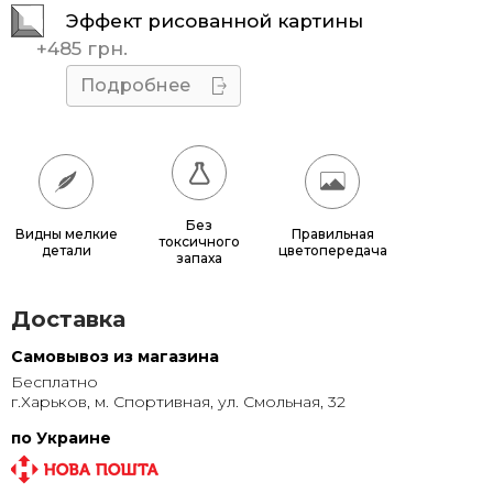
Эффект рисованной картины
45x45
510 грн.
+
485 грн.
50x50
595 грн.
Подробнее
55x55
685 грн.
60x60
780 грн.
65x65
885 грн.
Без
Видны мелкие
Правильная
токсичного
детали
цветопередача
70x70
990 грн.
запаха
80x80
1 220 грн.
Доставка
90x90
1 135 грн.
Самовывоз из магазина
Бесплатно
95x95
1 240 грн.
г.Харьков, м. Спортивная, ул. Смольная, 32
100x100
1 350 грн.
по Украине
110x110
1 580 грн.