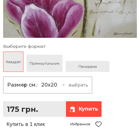
Выберите формат:
Квадрат
Прямоугольник
Панорама
Размер см.:
20x20
выбрать
20x20
175 грн.
25x25
230 грн.
175 грн.
Купить
30x30
290 грн.
35x35
360 грн.
Избранное
40x40
430 грн.