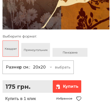
Выберите формат:
Квадрат
Прямоугольник
Панорама
Размер см.:
20x20
выбрать
20x20
175 грн.
25x25
230 грн.
175 грн.
Купить
30x30
290 грн.
35x35
360 грн.
Избранное
40x40
430 грн.