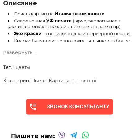
Описание
Печать картин на
Итальянском холсте
Современная
УФ печать
( ярче, экологичнее и
картина стойкая к воздействию света, влаге и пр)
Эко краски
- специально для интерьерной печати!
Краски будут неизменно сохранять яркость более
30 лет
Развернуть...
Возможна
дополнительная прорисовка картин
Маслом!
Поверх печатного изображения художник вручную
Теги:
цветы
сделает обработку маслом/ акрилом некоторых
деталей - что придаст картине живой вид. И очень
Категории:
Цветы
,
Картини на полотні
сэкономит вам стоимость, сравнимо с полностью
ручной работой - картиной маслом.
Выбор размеров
холста - любой вариант.
На сайте представлены самые лучшие соотношения
размеров
ЗВОНОК КОНСУЛЬТАНТУ
Картины
печатаются для вас в день заказа.
Доставка к вам по всей Украине в течение 1-3 дн.
Вы можете выбрать изображение на сайте или
запросить подбор Картин от нашего Дизайнера под
Пишите нам:
ваш интерьер или под ваше желание. Мы предложим