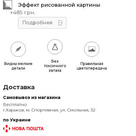
Эффект рисованной картины
45x45
510 грн.
+
485 грн.
50x50
595 грн.
Подробнее
55x55
685 грн.
60x60
780 грн.
65x65
885 грн.
Без
Видны мелкие
Правильная
токсичного
детали
цветопередача
70x70
990 грн.
запаха
80x80
1 220 грн.
Доставка
90x90
1 135 грн.
Самовывоз из магазина
Бесплатно
95x95
1 240 грн.
г.Харьков, м. Спортивная, ул. Смольная, 32
100x100
1 350 грн.
по Украине
110x110
1 580 грн.