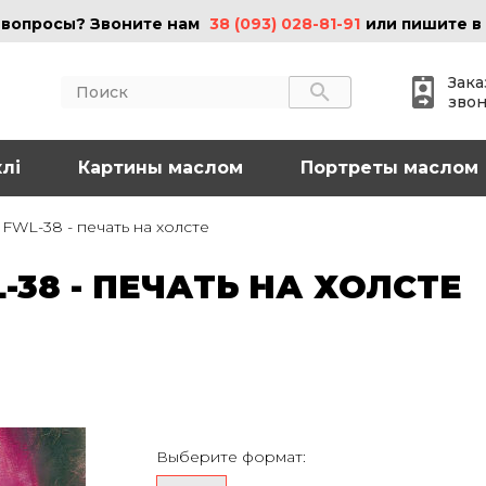
 вопросы? Звоните нам
38 (093) 028-81-91
или пишите в
Зака
зво
лі
АКТЫ
Картины маслом
ИНФОРМАЦИЯ
Портреты маслом
 (095) 097-08-77
О нас
FWL-38 - печать на холсте
Картины на холсте
 (093) 028-81-91
Картины маслом
38 - ПЕЧАТЬ НА ХОЛСТЕ
Картины на стекле
o@art-vip.com.ua
Цены
Доставка и возврат
Контакты
рес
Харьков, ул.
льная 32 (3 этаж),
Выберите формат:
Спортивная