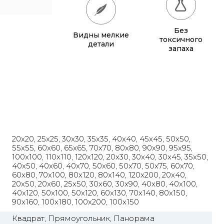
65x65
885 грн.
Без
Видны мелкие
70x70
990 грн.
токсичного
детали
запаха
80x80
1 220 грн.
90x90
1 135 грн.
95x95
1 240 грн.
100x100
1 350 грн.
20x20, 25x25, 30x30, 35x35, 40x40, 45x45, 50x50,
110x110
1 580 грн.
55x55, 60x60, 65x65, 70x70, 80x80, 90x90, 95x95,
100x100, 110x110, 120x120, 20x30, 30x40, 30x45, 35x50,
120x120
1 830 грн.
40x50, 40x60, 40x70, 50x60, 50x70, 50x75, 60x70,
60x80, 70x100, 80x120, 80x140, 120x200, 20x40,
20x50, 20x60, 25x50, 30x60, 30x90, 40x80, 40x100,
40x120, 50x100, 50x120, 60x130, 70x140, 80x150,
90x160, 100x180, 100x200, 100x150
Квадрат, Прямоугольник, Панорама