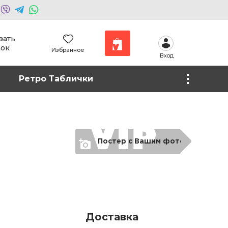
зать
нок
Избранное
Вход
Наши работы
Ретро Таблички
Фото на холсте
Постер с Вашим фото
Доставка