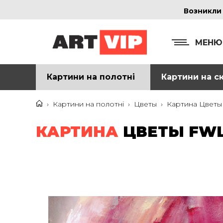
Возникли
МЕНЮ
Картини на полотні
Картини на ск
КОНТ
+38
›
Картини на полотні
›
Цветы
›
Картина Цветы 
+38
КАРТИНА
ЦВЕТЫ FWL-
inf
Ад
г. 
Смо
м. 