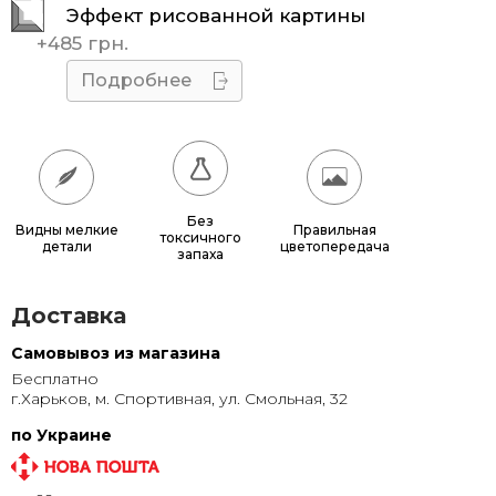
Эффект рисованной картины
45x45
510 грн.
+
485 грн.
50x50
595 грн.
Подробнее
55x55
685 грн.
60x60
780 грн.
65x65
885 грн.
Без
Видны мелкие
Правильная
токсичного
детали
цветопередача
70x70
990 грн.
запаха
80x80
1 220 грн.
Доставка
90x90
1 135 грн.
Самовывоз из магазина
Бесплатно
95x95
1 240 грн.
г.Харьков, м. Спортивная, ул. Смольная, 32
100x100
1 350 грн.
по Украине
110x110
1 580 грн.