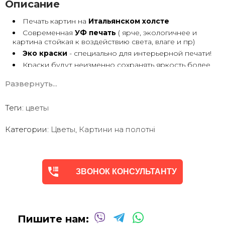
Описание
Печать картин на
Итальянском холсте
Современная
УФ печать
( ярче, экологичнее и
картина стойкая к воздействию света, влаге и пр)
Эко краски
- специально для интерьерной печати!
Краски будут неизменно сохранять яркость более
30 лет
Развернуть...
Возможна
дополнительная прорисовка картин
Маслом!
Поверх печатного изображения художник вручную
Теги:
цветы
сделает обработку маслом/ акрилом некоторых
деталей - что придаст картине живой вид. И очень
Категории:
Цветы
,
Картини на полотні
сэкономит вам стоимость, сравнимо с полностью
ручной работой - картиной маслом.
Выбор размеров
холста - любой вариант.
На сайте представлены самые лучшие соотношения
размеров
ЗВОНОК КОНСУЛЬТАНТУ
Картины
печатаются для вас в день заказа.
Доставка к вам по всей Украине в течение 1-3 дн.
Вы можете выбрать изображение на сайте или
запросить подбор Картин от нашего Дизайнера под
Пишите нам:
ваш интерьер или под ваше желание. Мы предложим