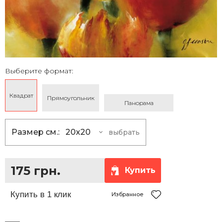
Выберите формат:
Квадрат
Прямоугольник
Панорама
Размер см.:
20x20
выбрать
20x20
175 грн.
25x25
230 грн.
175 грн.
Купить
30x30
290 грн.
35x35
360 грн.
Избранное
40x40
430 грн.