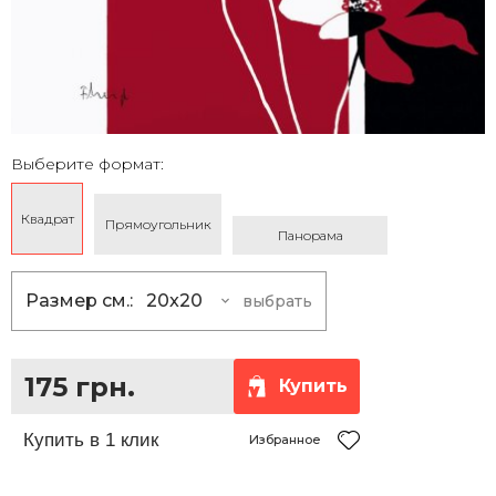
Выберите формат:
Квадрат
Прямоугольник
Панорама
Размер см.:
20x20
выбрать
20x20
175 грн.
25x25
230 грн.
175 грн.
Купить
30x30
290 грн.
35x35
360 грн.
Избранное
40x40
430 грн.