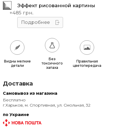
Эффект рисованной картины
45x45
510 грн.
+
485 грн.
50x50
595 грн.
Подробнее
55x55
685 грн.
60x60
780 грн.
65x65
885 грн.
Без
Видны мелкие
Правильная
токсичного
детали
цветопередача
70x70
990 грн.
запаха
80x80
1 220 грн.
Доставка
90x90
1 135 грн.
Самовывоз из магазина
Бесплатно
95x95
1 240 грн.
г.Харьков, м. Спортивная, ул. Смольная, 32
100x100
1 350 грн.
по Украине
110x110
1 580 грн.