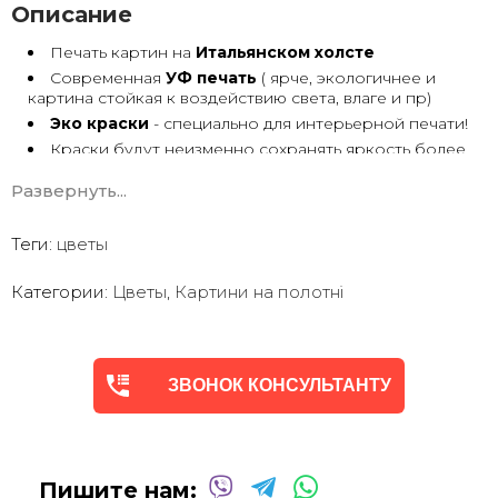
Описание
Печать картин на
Итальянском холсте
Современная
УФ печать
( ярче, экологичнее и
картина стойкая к воздействию света, влаге и пр)
Эко краски
- специально для интерьерной печати!
Краски будут неизменно сохранять яркость более
30 лет
Развернуть...
Возможна
дополнительная прорисовка картин
Маслом!
Поверх печатного изображения художник вручную
Теги:
цветы
сделает обработку маслом/ акрилом некоторых
деталей - что придаст картине живой вид. И очень
Категории:
Цветы
,
Картини на полотні
сэкономит вам стоимость, сравнимо с полностью
ручной работой - картиной маслом.
Выбор размеров
холста - любой вариант.
На сайте представлены самые лучшие соотношения
размеров
ЗВОНОК КОНСУЛЬТАНТУ
Картины
печатаются для вас в день заказа.
Доставка к вам по всей Украине в течение 1-3 дн.
Вы можете выбрать изображение на сайте или
запросить подбор Картин от нашего Дизайнера под
Пишите нам:
ваш интерьер или под ваше желание. Мы предложим